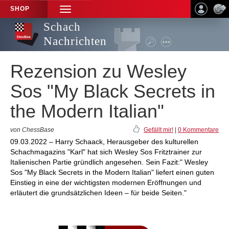
SHOP
TOGGLE
NAVIGATION
Schach
Nachrichten
Rezension zu Wesley
Sos "My Black Secrets in
the Modern Italian"
von ChessBase
Gefällt mir!
|
0 Kommentare
09.03.2022 – Harry Schaack, Herausgeber des kulturellen
Schachmagazins "Karl" hat sich Wesley Sos Fritztrainer zur
Italienischen Partie gründlich angesehen. Sein Fazit:" Wesley
Sos "My Black Secrets in the Modern Italian" liefert einen guten
Einstieg in eine der wichtigsten modernen Eröffnungen und
erläutert die grundsätzlichen Ideen – für beide Seiten."