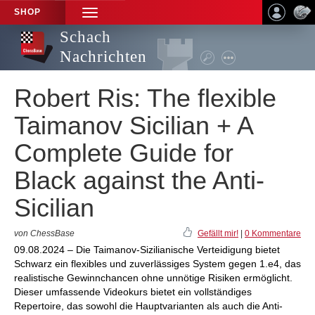
SHOP
TOGGLE
NAVIGATION
Schach
Nachrichten
Robert Ris: The flexible
Taimanov Sicilian + A
Complete Guide for
Black against the Anti-
Sicilian
von ChessBase
Gefällt mir!
|
0 Kommentare
09.08.2024 – Die Taimanov-Sizilianische Verteidigung bietet
Schwarz ein flexibles und zuverlässiges System gegen 1.e4, das
realistische Gewinnchancen ohne unnötige Risiken ermöglicht.
Dieser umfassende Videokurs bietet ein vollständiges
Repertoire, das sowohl die Hauptvarianten als auch die Anti-