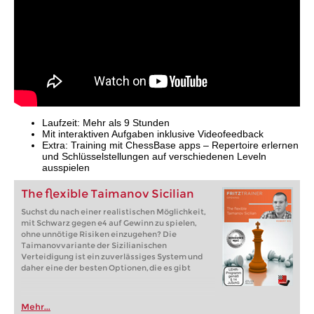
Laufzeit: Mehr als 9 Stunden
Mit interaktiven Aufgaben inklusive Videofeedback
Extra: Training mit ChessBase apps – Repertoire erlernen
und Schlüsselstellungen auf verschiedenen Leveln
ausspielen
The flexible Taimanov Sicilian
Suchst du nach einer realistischen Möglichkeit,
mit Schwarz gegen e4 auf Gewinn zu spielen,
ohne unnötige Risiken einzugehen? Die
Taimanovvariante der Sizilianischen
Verteidigung ist ein zuverlässiges System und
daher eine der besten Optionen, die es gibt
Mehr...