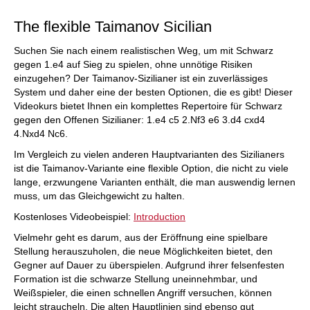
The flexible Taimanov Sicilian
Suchen Sie nach einem realistischen Weg, um mit Schwarz
gegen 1.e4 auf Sieg zu spielen, ohne unnötige Risiken
einzugehen? Der Taimanov-Sizilianer ist ein zuverlässiges
System und daher eine der besten Optionen, die es gibt! Dieser
Videokurs bietet Ihnen ein komplettes Repertoire für Schwarz
gegen den Offenen Sizilianer: 1.e4 c5 2.Nf3 e6 3.d4 cxd4
4.Nxd4 Nc6.
Im Vergleich zu vielen anderen Hauptvarianten des Sizilianers
ist die Taimanov-Variante eine flexible Option, die nicht zu viele
lange, erzwungene Varianten enthält, die man auswendig lernen
muss, um das Gleichgewicht zu halten.
Kostenloses Videobeispiel:
Introduction
Vielmehr geht es darum, aus der Eröffnung eine spielbare
Stellung herauszuholen, die neue Möglichkeiten bietet, den
Gegner auf Dauer zu überspielen. Aufgrund ihrer felsenfesten
Formation ist die schwarze Stellung uneinnehmbar, und
Weißspieler, die einen schnellen Angriff versuchen, können
leicht straucheln. Die alten Hauptlinien sind ebenso gut