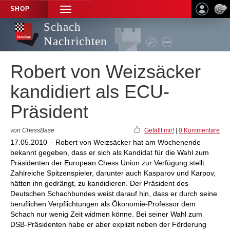
SHOP
TOGGLE
NAVIGATION
Schach
Nachrichten
Robert von Weizsäcker
kandidiert als ECU-
Präsident
von ChessBase
Gefällt mir!
|
0 Kommentare
17.05.2010 – Robert von Weizsäcker hat am Wochenende
bekannt gegeben, dass er sich als Kandidat für die Wahl zum
Präsidenten der European Chess Union zur Verfügung stellt.
Zahlreiche Spitzenspieler, darunter auch Kasparov und Karpov,
hätten ihn gedrängt, zu kandidieren. Der Präsident des
Deutschen Schachbundes weist darauf hin, dass er durch seine
beruflichen Verpflichtungen als Ökonomie-Professor dem
Schach nur wenig Zeit widmen könne. Bei seiner Wahl zum
DSB-Präsidenten habe er aber explizit neben der Förderung