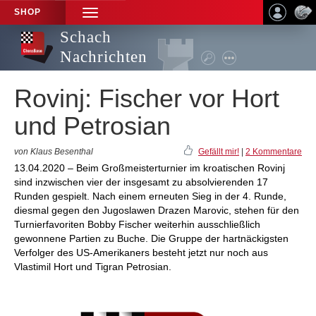
SHOP
TOGGLE
NAVIGATION
Schach
Nachrichten
Rovinj: Fischer vor Hort
und Petrosian
von Klaus Besenthal
Gefällt mir!
|
2 Kommentare
13.04.2020 – Beim Großmeisterturnier im kroatischen Rovinj
sind inzwischen vier der insgesamt zu absolvierenden 17
Runden gespielt. Nach einem erneuten Sieg in der 4. Runde,
diesmal gegen den Jugoslawen Drazen Marovic, stehen für den
Turnierfavoriten Bobby Fischer weiterhin ausschließlich
gewonnene Partien zu Buche. Die Gruppe der hartnäckigsten
Verfolger des US-Amerikaners besteht jetzt nur noch aus
Vlastimil Hort und Tigran Petrosian.