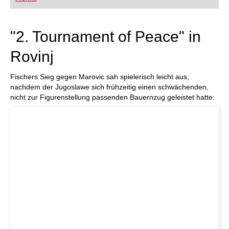
FRITZ trainieren Sie effizienter, intelligenter und
individueller als je zuvor.
"2. Tournament of Peace" in
Rovinj
Fischers Sieg gegen Marovic sah spielerisch leicht aus,
nachdem der Jugoslawe sich frühzeitig einen schwächenden,
nicht zur Figurenstellung passenden Bauernzug geleistet hatte: