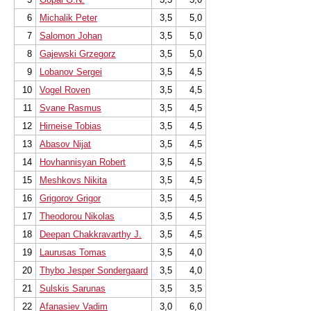
6
Michalik Peter
3,5
5,0
7
Salomon Johan
3,5
5,0
8
Gajewski Grzegorz
3,5
5,0
9
Lobanov Sergei
3,5
4,5
10
Vogel Roven
3,5
4,5
11
Svane Rasmus
3,5
4,5
12
Hirneise Tobias
3,5
4,5
13
Abasov Nijat
3,5
4,5
14
Hovhannisyan Robert
3,5
4,5
15
Meshkovs Nikita
3,5
4,5
16
Grigorov Grigor
3,5
4,5
17
Theodorou Nikolas
3,5
4,5
18
Deepan Chakkravarthy J.
3,5
4,5
19
Laurusas Tomas
3,5
4,0
20
Thybo Jesper Sondergaard
3,5
4,0
21
Sulskis Sarunas
3,5
3,5
22
Afanasiev Vadim
3,0
6,0