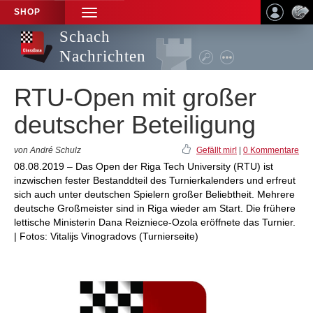
SHOP
TOGGLE
NAVIGATION
Schach
Nachrichten
RTU-Open mit großer
deutscher Beteiligung
von André Schulz
Gefällt mir!
|
0 Kommentare
08.08.2019 – Das Open der Riga Tech University (RTU) ist
inzwischen fester Bestanddteil des Turnierkalenders und erfreut
sich auch unter deutschen Spielern großer Beliebtheit. Mehrere
deutsche Großmeister sind in Riga wieder am Start. Die frühere
lettische Ministerin Dana Reizniece-Ozola eröffnete das Turnier.
| Fotos: Vitalijs Vinogradovs (Turnierseite)