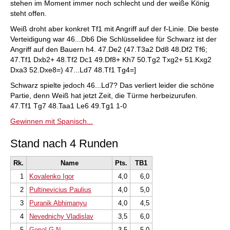
stehen im Moment immer noch schlecht und der weiße König
steht offen.
Weiß droht aber konkret Tf1 mit Angriff auf der f-Linie. Die beste
Verteidigung war 46...Db6 Die Schlüsselidee für Schwarz ist der
Angriff auf den Bauern h4. 47.De2 (47.T3a2 Dd8 48.Df2 Tf6;
47.Tf1 Dxb2+ 48.Tf2 Dc1 49.Df8+ Kh7 50.Tg2 Txg2+ 51.Kxg2
Dxa3 52.Dxe8=) 47...Ld7 48.Tf1 Tg4=]
Schwarz spielte jedoch 46...Ld7? Das verliert leider die schöne
Partie, denn Weiß hat jetzt Zeit, die Türme herbeizurufen.
47.Tf1 Tg7 48.Taa1 Le6 49.Tg1 1-0
Gewinnen mit Spanisch...
Stand nach 4 Runden
Rk.
Name
Pts.
TB1
1
Kovalenko Igor
4,0
6,0
2
Pultinevicius Paulius
4,0
5,0
3
Puranik Abhimanyu
4,0
4,5
4
Nevednichy Vladislav
3,5
6,0
5
Gopal G.N.
3,5
5,0