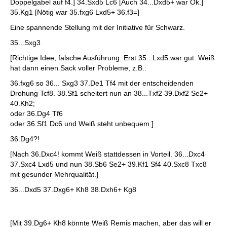
Doppelgabel auf f4.] 34.Sxd5 Lc6 [Auch 34...Dxd5+ war Ok.]
35.Kg1 [Nötig war 35.fxg6 Lxd5+ 36.f3=]
Eine spannende Stellung mit der Initiative für Schwarz.
35...Sxg3
[Richtige Idee, falsche Ausführung. Erst 35...Lxd5 war gut. Weiß
hat dann einen Sack voller Probleme, z.B.:
36.fxg6 so 36... Sxg3 37.De1 Tf4 mit der entscheidenden
Drohung Tcf8. 38.Sf1 scheitert nun an 38...Txf2 39.Dxf2 Se2+
40.Kh2;
oder 36.Dg4 Tf6
oder 36.Sf1 Dc6 und Weiß steht unbequem.]
36.Dg4?!
[Nach 36.Dxc4! kommt Weiß stattdessen in Vorteil. 36...Dxc4
37.Sxc4 Lxd5 und nun 38.Sb6 Se2+ 39.Kf1 Sf4 40.Sxc8 Txc8
mit gesunder Mehrqualität.]
36...Dxd5 37.Dxg6+ Kh8 38.Dxh6+ Kg8
[Mit 39.Dg6+ Kh8 könnte Weiß Remis machen, aber das will er