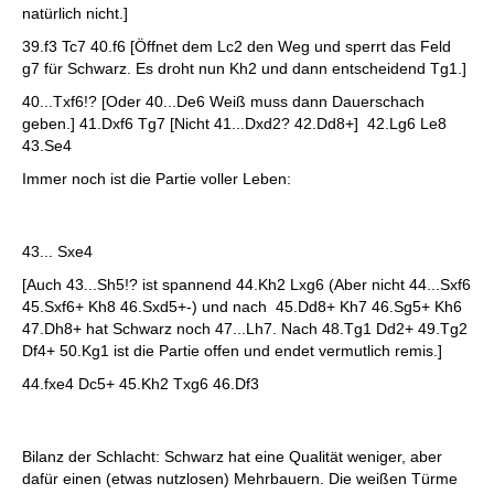
natürlich nicht.]
39.f3 Tc7 40.f6 [Öffnet dem Lc2 den Weg und sperrt das Feld
g7 für Schwarz. Es droht nun Kh2 und dann entscheidend Tg1.]
40...Txf6!? [Oder 40...De6 Weiß muss dann Dauerschach
geben.] 41.Dxf6 Tg7 [Nicht 41...Dxd2? 42.Dd8+] 42.Lg6 Le8
43.Se4
Immer noch ist die Partie voller Leben:
43... Sxe4
[Auch 43...Sh5!? ist spannend 44.Kh2 Lxg6 (Aber nicht 44...Sxf6
45.Sxf6+ Kh8 46.Sxd5+-) und nach 45.Dd8+ Kh7 46.Sg5+ Kh6
47.Dh8+ hat Schwarz noch 47...Lh7. Nach 48.Tg1 Dd2+ 49.Tg2
Df4+ 50.Kg1 ist die Partie offen und endet vermutlich remis.]
44.fxe4 Dc5+ 45.Kh2 Txg6 46.Df3
Bilanz der Schlacht: Schwarz hat eine Qualität weniger, aber
dafür einen (etwas nutzlosen) Mehrbauern. Die weißen Türme