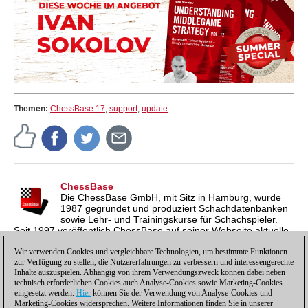
Themen:
ChessBase 17
,
support
,
update
ChessBase
Die ChessBase GmbH, mit Sitz in Hamburg, wurde
1987 gegründet und produziert Schachdatenbanken
sowie Lehr- und Trainingskurse für Schachspieler.
Seit 1997 veröffentlich ChessBase auf seiner Webseite aktuelle
Nachrichten aus der Schachwelt. ChessBase News erscheint
inzwischen in vier Sprachen und gilt weltweit als wichtigste
Wir verwenden Cookies und vergleichbare Technologien, um bestimmte Funktionen
zur Verfügung zu stellen, die Nutzererfahrungen zu verbessern und interessengerechte
Schachnachrichtenseite.
Inhalte auszuspielen. Abhängig von ihrem Verwendungszweck können dabei neben
technisch erforderlichen Cookies auch Analyse-Cookies sowie Marketing-Cookies
eingesetzt werden.
Hier
können Sie der Verwendung von Analyse-Cookies und
Marketing-Cookies widersprechen. Weitere Informationen finden Sie in unserer