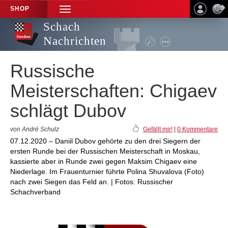
SHOP
TOGGLE
NAVIGATION
Schach
Nachrichten
Russische
Meisterschaften: Chigaev
schlägt Dubov
von André Schulz
Gefällt mir!
|
0 Kommentare
07.12.2020 – Daniil Dubov gehörte zu den drei Siegern der
ersten Runde bei der Russischen Meisterschaft in Moskau,
kassierte aber in Runde zwei gegen Maksim Chigaev eine
Niederlage. Im Frauenturnier führte Polina Shuvalova (Foto)
nach zwei Siegen das Feld an. | Fotos: Russischer
Schachverband