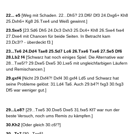
22... e5
[Weg mit Schaden. 22...Dh5? 23.Df6! Df3 24.Dxg6+ Kh8
25.Dxh6+ Kg8 26.Txe4 und Weiß gewinnt.]
23.Sxe5
[23.Sd6 Dh5 24.Dc3 Dxh3 25.Dc4+ Kh8 26.Sxe4 fxe4
27.Dxe4 mit Chancen für beide Seiten. In Betracht kam
23.Dc3!? - überdeckt f3.]
23...Te6 24.Dd4 Tae8 25.Sd7 Lc6 26.Txe6 Txe6 27.Se5 Df6
28.Lb2 f4
[Schwarz hat noch einiges Spiel. Die Alternative war
28...Txe5!? 29.Dxe5 Dxe5 30.Lxe5 mit ungleichfarbigen Läufern
und Remischancen.]
29.gxf4
[Nicht 29.Dxf4?! Dxf4 30.gxf4 Ld5 und Schwarz hat
seine Probleme gelöst: 31.Ld4 Ta6. Auch 29.b4?! fxg3 30.fxg3
Df5 war weniger gut.]
29...Le8?
[29...Txe5 30.Dxe5 Dxe5 31.fxe5 Kf7 war nun der
beste Versuch, noch ums Remis zu kämpfen.]
30.Kh2
[Oder gleich 30.c6!?]
30...Te7
[30...Txe5]