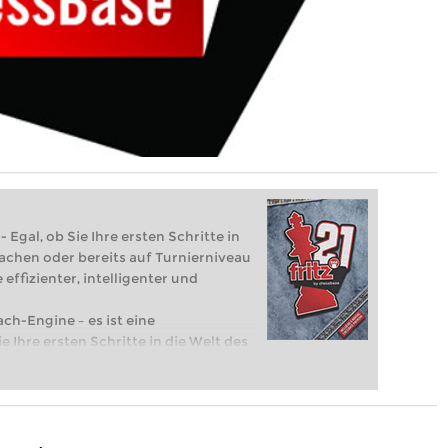
 Egal, ob Sie Ihre ersten Schritte in
achen oder bereits auf Turnierniveau
 effizienter, intelligenter und
ach-Engine – es ist eine
e Ihre ersten Schritte in die Welt des
eits auf Turnierniveau spielen: Mit
 intelligenter und individueller als je