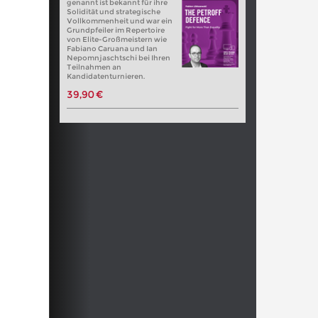
genannt ist bekannt für ihre
Solidität und strategische
Vollkommenheit und war ein
Grundpfeiler im Repertoire
von Elite-Großmeistern wie
Fabiano Caruana und Ian
Nepomnjaschtschi bei Ihren
Teilnahmen an
Kandidatenturnieren.
39,90 €