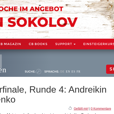
CB MAGAZIN
CB BOOKS
SUPPORT
EINSTEIGERKUR
en
S
SUCHE:
SPRACHE:
DE
EN
ES
FR
finale, Runde 4: Andreikin
enko
Gefällt mir!
|
0 Kommentare