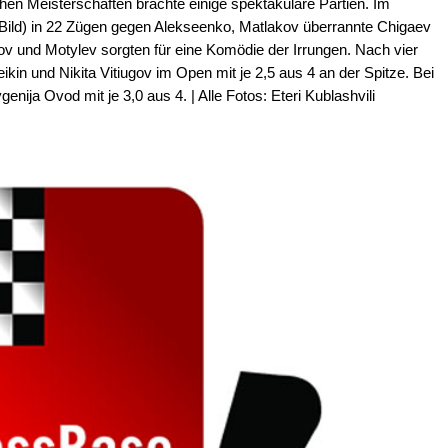
hen Meisterschaften brachte einige spektakuläre Partien. Im
Bild) in 22 Zügen gegen Alekseenko, Matlakov überrannte Chigaev
tov und Motylev sorgten für eine Komödie der Irrungen. Nach vier
kin und Nikita Vitiugov im Open mit je 2,5 aus 4 an der Spitze. Bei
nija Ovod mit je 3,0 aus 4. | Alle Fotos: Eteri Kublashvili