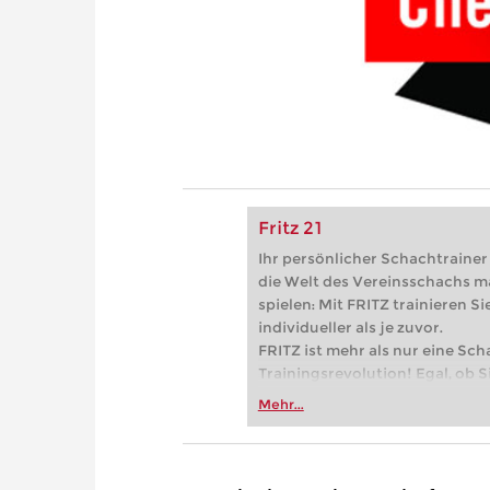
Fritz 21
Ihr persönlicher Schachtrainer -
die Welt des Vereinsschachs m
spielen: Mit FRITZ trainieren Sie
individueller als je zuvor.
FRITZ ist mehr als nur eine Sch
Trainingsrevolution! Egal, ob Si
Vereinsschachs machen oder ber
Mehr...
FRITZ trainieren Sie effizienter,
zuvor.