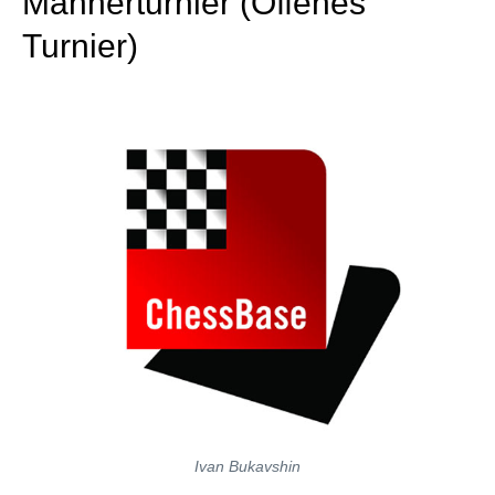
Männerturnier (Offenes
Turnier)
Ivan Bukavshin