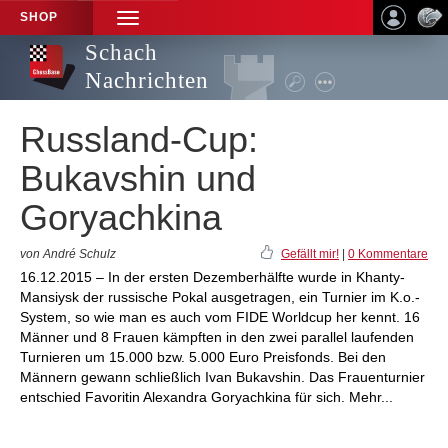
SHOP
TOGGLE
NAVIGATION
Schach
Nachrichten
Russland-Cup:
Bukavshin und
Goryachkina
von André Schulz
Gefällt mir!
|
0 Kommentare
16.12.2015 – In der ersten Dezemberhälfte wurde in Khanty-
Mansiysk der russische Pokal ausgetragen, ein Turnier im K.o.-
System, so wie man es auch vom FIDE Worldcup her kennt. 16
Männer und 8 Frauen kämpften in den zwei parallel laufenden
Turnieren um 15.000 bzw. 5.000 Euro Preisfonds. Bei den
Männern gewann schließlich Ivan Bukavshin. Das Frauenturnier
entschied Favoritin Alexandra Goryachkina für sich. Mehr...