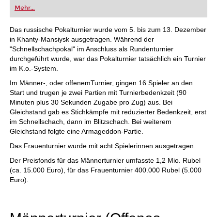
oder bereits auf Turnierniveau spielen: Mit
Mehr...
FRITZ trainieren Sie effizienter, intelligenter und
individueller als je zuvor.
Das russische Pokalturnier wurde vom 5. bis zum 13. Dezember
in Khanty-Mansiysk ausgetragen. Während der
"Schnellschachpokal" im Anschluss als Rundenturnier
durchgeführt wurde, war das Pokalturnier tatsächlich ein Turnier
im K.o.-System.
Im Männer-, oder offenemTurnier, gingen 16 Spieler an den
Start und trugen je zwei Partien mit Turnierbedenkzeit (90
Minuten plus 30 Sekunden Zugabe pro Zug) aus. Bei
Gleichstand gab es Stichkämpfe mit reduzierter Bedenkzeit, erst
im Schnellschach, dann im Blitzschach. Bei weiterem
Gleichstand folgte eine Armageddon-Partie.
Das Frauenturnier wurde mit acht Spielerinnen ausgetragen.
Der Preisfonds für das Männerturnier umfasste 1,2 Mio. Rubel
(ca. 15.000 Euro), für das Frauenturnier 400.000 Rubel (5.000
Euro).