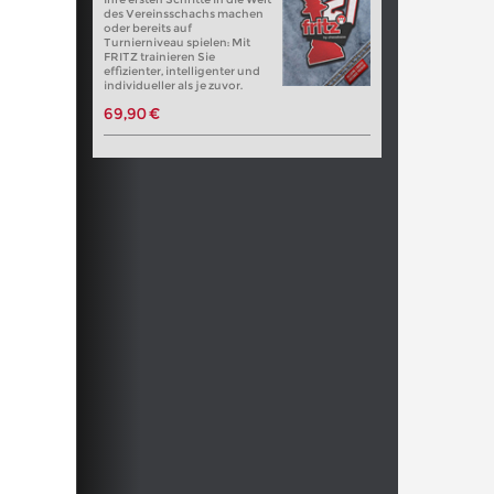
des Vereinsschachs machen
oder bereits auf
Turnierniveau spielen: Mit
FRITZ trainieren Sie
effizienter, intelligenter und
individueller als je zuvor.
69,90 €