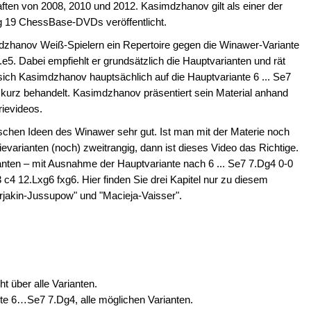
ten von 2008, 2010 und 2012. Kasimdzhanov gilt als einer der
ng 19 ChessBase-DVDs veröffentlicht.
dzhanov Weiß-Spielern ein Repertoire gegen die Winawer-Variante
e5. Dabei empfiehlt er grundsätzlich die Hauptvarianten und rät
sich Kasimdzhanov hauptsächlich auf die Hauptvariante 6 ... Se7
ur kurz behandelt. Kasimdzhanov präsentiert sein Material anhand
rievideos.
ischen Ideen des Winawer sehr gut. Ist man mit der Materie noch
ievarianten (noch) zweitrangig, dann ist dieses Video das Richtige.
ianten – mit Ausnahme der Hauptvariante nach 6 ... Se7 7.Dg4 0-0
c4 12.Lxg6 fxg6. Hier finden Sie drei Kapitel nur zu diesem
arjakin-Jussupow" und "Macieja-Vaisser".
 über alle Varianten.
e 6…Se7 7.Dg4, alle möglichen Varianten.