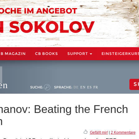
CB MAGAZIN
CB BOOKS
SUPPORT
EINSTEIGERKUR
en
S
SUCHE:
SPRACHE:
DE
EN
ES
FR
anov: Beating the French
n
Gefällt mir!
|
2 Kommentare