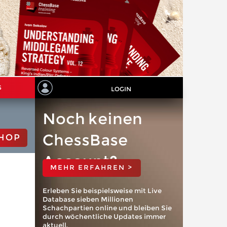
S
LOGIN
Noch keinen
ChessBase
HOP
Account?
MEHR ERFAHREN >
Erleben Sie beispielsweise mit Live
Database sieben Millionen
Schachpartien online und bleiben Sie
durch wöchentliche Updates immer
aktuell.