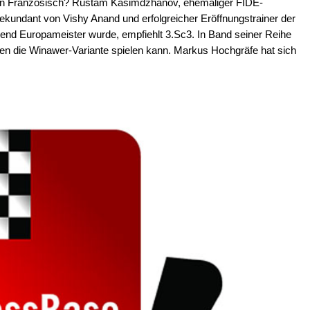
egen Französisch? Rustam Kasimdzhanov, ehemaliger FIDE-
Sekundant von Vishy Anand und erfolgreicher Eröffnungstrainer der
end Europameister wurde, empfiehlt 3.Sc3. In Band seiner Reihe
gen die Winawer-Variante spielen kann. Markus Hochgräfe hat sich