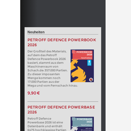
Neuheiten
PETROFF DEFENCE POWERBOOK
2026
Der Großteil des Materials,
auf dem das Petroff
Defence Powerbook 2026
basiert, stammt aus dem
Maschinenraum von
Schach.de: 357.000 Partien.
Zu dieser imposanten
Menge kommen noch
17.000 Partien aus der
Mega und vom Fernschach hinzu.
9,90 €
PETROFF DEFENCE POWERBASE
2026
Petroff Defence
Powerbase 2026 ist eine
Datenbank und enthält
6475 hochklassige Partien