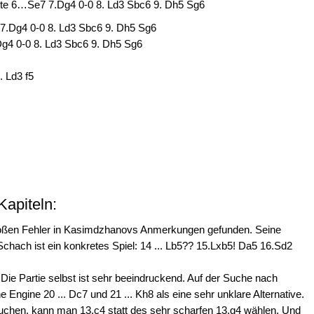
te 6…Se7 7.Dg4 0-0 8. Ld3 Sbc6 9. Dh5 Sg6
7.Dg4 0-0 8. Ld3 Sbc6 9. Dh5 Sg6
g4 0-0 8. Ld3 Sbc6 9. Dh5 Sg6
 Ld3 f5
apiteln:
großen Fehler in Kasimdzhanovs Anmerkungen gefunden. Seine
 Schach ist ein konkretes Spiel: 14 ... Lb5?? 15.Lxb5! Da5 16.Sd2
ie Partie selbst ist sehr beeindruckend. Auf der Suche nach
ngine 20 ... Dc7 und 21 ... Kh8 als eine sehr unklare Alternative.
suchen, kann man 13.c4 statt des sehr scharfen 13.g4 wählen. Und