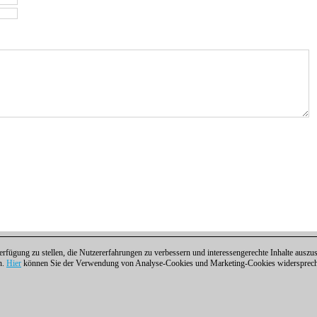
fügung zu stellen, die Nutzererfahrungen zu verbessern und interessengerechte Inhalte aus
n.
Hier
können Sie der Verwendung von Analyse-Cookies und Marketing-Cookies widersprechen
ntakt
|
Cookies Management
|
Lizenzen
|
Compliance Hotline
|
Home
 | Osterbekstraße 90a | 22083 Hamburg | Deutschland
coldest news