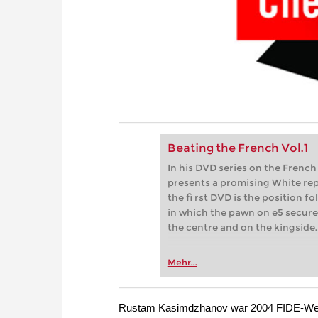
Beating the French Vol.1
In his DVD series on the Fren
presents a promising White rep
the fi rst DVD is the position fo
in which the pawn on e5 secures
the centre and on the kingside.
Mehr...
Rustam Kasimdzhanov war 2004 FIDE-Welt