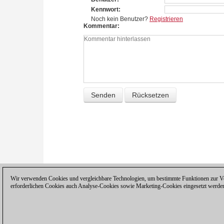
Kennwort
Noch kein Benutzer?
Registrieren
Kommentar
Wir verwenden Cookies und vergleichbare Technologien, um bestimmte Funktionen zur Ver
erforderlichen Cookies auch Analyse-Cookies sowie Marketing-Cookies eingesetzt werde
Datenschutzhinweis
|
Impressum
|
Ko
© 2017 ChessBase GmbH