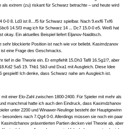
e als extrem (zu) riskant für Schwarz betrachte – und heute wird
 0-0 8. Ld3 ist 8…f5 für Schwarz spielbar. Nach 9.exf6 Txf6
bc6 14.Sf3 mag ich für Schwarz 14 ... Dc7 15.0-0 e5. Weiß hat
 okay. Ein aktuelles Beispiel liefert Eljanov-Naiditsch.
 sehr blockierte Position ist nach wie vor beliebt. Kasimdzanov
 ist eine Frage des Geschmacks.
 tief in die Theorie ein. Er empfiehlt 15.Dh3 Taf8 16.Sg1!?, aber
18.Kd2 Sa5 19. Thb1 Sb3 und Dxa1 mit Ausgleich. Diese Idee
 gespielt! Ich denke, dass Schwarz nahe am Ausgleich ist.
r mit einer Elo-Zahl zwischen 1800-2400. Für Spieler mit mehr als
nug und manchmal hatte ich auch den Eindruck, dass Kasimdzhanov
 Spieler unter 2200 und Winawer-Neulinge besteht der Hauptgewinn
– besonders nach 7.Qg4 0-0. Allerdings müssen sie noch ein paar
n Kasimdzhanov präsentierten Partien decken viel Theorie ab, aber