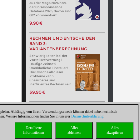
aus der Mega 2026 bzw.
der Correspondence
Database 2026, davon sind
682 kommentiert.
9,90 €
RECHNEN UND ENTSCHEIDEN
BAND 3:
VARIANTENBERECHNUNG
Schwierigkeiten bei der
Vorteilsverwertung?
Häufige Zeitnot?
Unerklärliche Einsteller?
Die Ursache all dieser
Probleme kann
unsauberes und
ineffizientes Rechnen sein.
39,90 €
zuspielen. Abhängig von ihrem Verwendungszweck können dabei neben technisch
. Weitere Informationen finden Sie in unserer
Datenschutzerklärung
.
Detaillierte
Alles
Alles
Informationen
ablehnen
akzeptieren