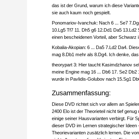
das ist der Grund, warum ich diese Variant
sie auch kaum noch gespielt.
Ponomariov-Ivanchuk: Nach 6 ... Se7 7.Dg4
10.Lg5 Tf7 11. Dh5 g6 12.Dd1 Da5 13.Ld2 S
einen bescheidenen Vorteil, aber Schwarz ist
Kobalia-Akopian: 6 ... Da5 7.Ld2 Da4. Diese
mag 8.Db1 mehr als 8.Dg4. Ich denke, das
theorypart 3: Hier taucht Kasimdzhanov sehr
meine Engine mag 16 ... Db6 17. Se2 Db2 
wurde in Pavlidis-Golubov nach 15.Sg1 Db6
Zusammenfassung:
Diese DVD richtet sich vor allem an Spiele
2400 Elo ist der Theorieteil nicht tief ge
einige seiner Hausvarianten verbirgt. Für
dieser DVD im Lernen strategischer Ideen 
Theorievarianten zusätzlich lernen. Die vo