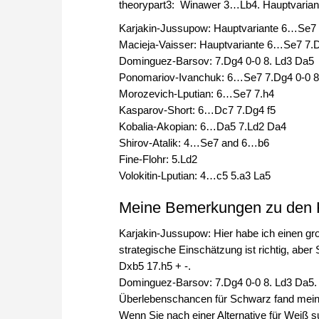
theorypart3: Winawer 3…Lb4. Hauptvarian
Karjakin-Jussupow: Hauptvariante 6…Se7 
Macieja-Vaisser: Hauptvariante 6…Se7 7.D
Dominguez-Barsov: 7.Dg4 0-0 8. Ld3 Da5
Ponomariov-Ivanchuk: 6…Se7 7.Dg4 0-0 8.
Morozevich-Lputian: 6…Se7 7.h4
Kasparov-Short: 6…Dc7 7.Dg4 f5
Kobalia-Akopian: 6…Da5 7.Ld2 Da4
Shirov-Atalik: 4…Se7 and 6…b6
Fine-Flohr: 5.Ld2
Volokitin-Lputian: 4…c5 5.a3 La5
Meine Bemerkungen zu den K
Karjakin-Jussupow: Hier habe ich einen 
strategische Einschätzung ist richtig, aber
Dxb5 17.h5 + -.
Dominguez-Barsov: 7.Dg4 0-0 8. Ld3 Da5. D
Überlebenschancen für Schwarz fand meine E
Wenn Sie nach einer Alternative für Weiß 