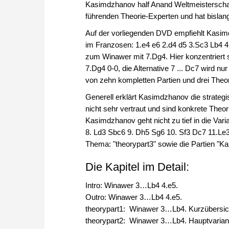
Kasimdzhanov half Anand Weltmeisterschaf
führenden Theorie-Experten und hat bisla
Auf der vorliegenden DVD empfiehlt Kasim
im Franzosen: 1.e4 e6 2.d4 d5 3.Sc3 Lb4 4.
zum Winawer mit 7.Dg4. Hier konzentriert 
7.Dg4 0-0, die Alternative 7 ... Dc7 wird n
von zehn kompletten Partien und drei Theo
Generell erklärt Kasimdzhanov die strateg
nicht sehr vertraut und sind konkrete Theor
Kasimdzhanov geht nicht zu tief in die Var
8. Ld3 Sbc6 9. Dh5 Sg6 10. Sf3 Dc7 11.Le3 
Thema: "theorypart3" sowie die Partien "K
Die Kapitel im Detail:
Intro: Winawer 3…Lb4 4.e5.
Outro: Winawer 3…Lb4 4.e5.
theorypart1: Winawer 3…Lb4. Kurzübersicht
theorypart2: Winawer 3…Lb4. Hauptvariant