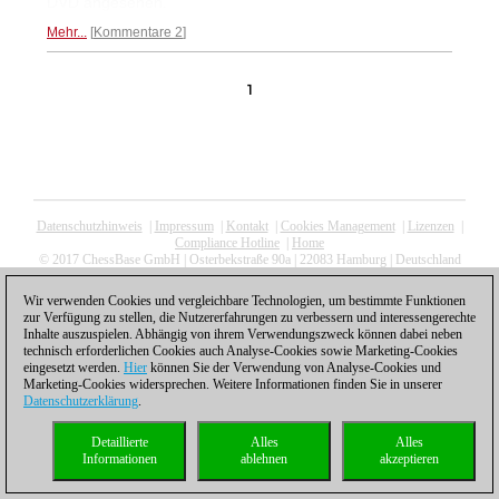
DVD angesehen.
Mehr...
Kommentare 2
1
Datenschutzhinweis
|
Impressum
|
Kontakt
|
Cookies Management
|
Lizenzen
|
Compliance Hotline
|
Home
© 2017 ChessBase GmbH | Osterbekstraße 90a | 22083 Hamburg | Deutschland
coldest news
Wir verwenden Cookies und vergleichbare Technologien, um bestimmte Funktionen
zur Verfügung zu stellen, die Nutzererfahrungen zu verbessern und interessengerechte
Inhalte auszuspielen. Abhängig von ihrem Verwendungszweck können dabei neben
technisch erforderlichen Cookies auch Analyse-Cookies sowie Marketing-Cookies
eingesetzt werden.
Hier
können Sie der Verwendung von Analyse-Cookies und
Marketing-Cookies widersprechen. Weitere Informationen finden Sie in unserer
Datenschutzerklärung
.
Detaillierte
Alles
Alles
Informationen
ablehnen
akzeptieren