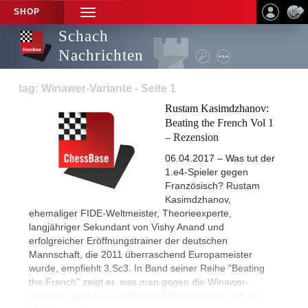
SHOP
TOGGLE
NAVIGATION
Schach
Nachrichten
tag: Winawer-Variante - Seite 1
Rustam Kasimdzhanov:
Beating the French Vol 1
– Rezension
06.04.2017 – Was tut der
1.e4-Spieler gegen
Französisch? Rustam
Kasimdzhanov,
ehemaliger FIDE-Weltmeister, Theorieexperte,
langjähriger Sekundant von Vishy Anand und
erfolgreicher Eröffnungstrainer der deutschen
Mannschaft, die 2011 überraschend Europameister
wurde, empfiehlt 3.Sc3. In Band seiner Reihe "Beating
the French" zeigt er, was man gegen die Winawer-
Variante spielen kann. Markus Hochgräfe hat sich die