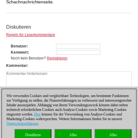
Schachnachrichtenseite.
Diskutieren
Regeln für Leserkommentare
Benutzer
Kennwort
Noch kein Benutzer?
Registrieren
Kommentar
Wir verwenden Cookies und vergleichbare Technologien, um bestimmte Funktionen
zur Verfügung zu stellen, die Nutzererfahrungen zu verbessern und interessengerechte
Inhalte auszuspielen. Abhängig von ihrem Verwendungszweck können dabei neben
technisch erforderlichen Cookies auch Analyse-Cookies sowie Marketing-Cookies
eingesetzt werden.
Hier
können Sie der Verwendung von Analyse-Cookies und
Marketing-Cookies widersprechen. Weitere Informationen finden Sie in unserer
Datenschutzerklärung
.
Datenschutzhinweis
|
Impressum
|
Kontakt
|
Cookies Management
|
Lizenzen
|
Detaillierte
Alles
Alles