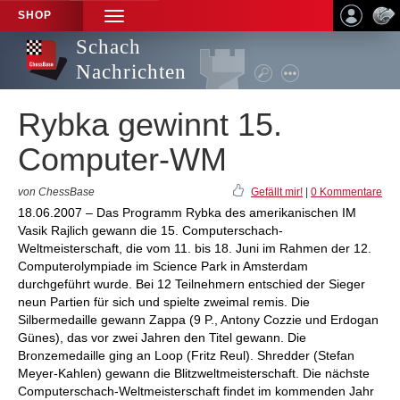
SHOP
TOGGLE
NAVIGATION
Schach
Nachrichten
Rybka gewinnt 15.
Computer-WM
von ChessBase
Gefällt mir!
|
0 Kommentare
18.06.2007 – Das Programm Rybka des amerikanischen IM
Vasik Rajlich gewann die 15. Computerschach-
Weltmeisterschaft, die vom 11. bis 18. Juni im Rahmen der 12.
Computerolympiade im Science Park in Amsterdam
durchgeführt wurde. Bei 12 Teilnehmern entschied der Sieger
neun Partien für sich und spielte zweimal remis. Die
Silbermedaille gewann Zappa (9 P., Antony Cozzie und Erdogan
Günes), das vor zwei Jahren den Titel gewann. Die
Bronzemedaille ging an Loop (Fritz Reul). Shredder (Stefan
Meyer-Kahlen) gewann die Blitzweltmeisterschaft. Die nächste
Computerschach-Weltmeisterschaft findet im kommenden Jahr