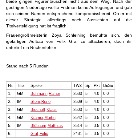
beide gingen Figurentäuschen nicht aus dem Weg. Nach der
gestrigen Niederlage wollte Fridman keine Aufregungen und gab
sich seinem Namen entsprechend kompromissbereit. Ob er mit
dieser Strategie allerdings noch Aussichten auf die
Titelverteidigung hat ist fraglich.
Frauengroßmeisterin Zoya Schleining bemühte sich, den
igelartigen Aufbau von Felix Graf zu attackieren, doch ihr
unterlief ein Rechenfehler.
Stand nach 5 Runden
Nr.
Titel
Spieler
TWZ
Sp
Pkt
BuSu
1.
GM
Buhmann,Rainer
2580
5
4.0
0.0
2.
IM
Stern,Rene
2509
5
4.0
0.0
3.
GM
Bischoff,Klaus
2500
5
4.0
0.0
4.
GM
Krämer,Martin
2542
5
3.5
0.0
5.
IM
Blübaum,Matthias
2514
5
3.5
0.0
6.
Graf,Felix
2481
5
3.5
0.0