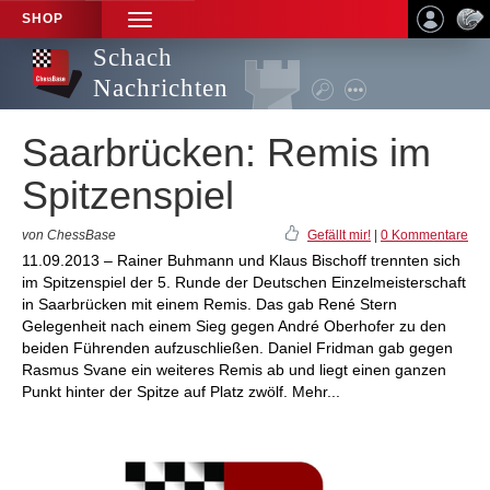
SHOP
TOGGLE
NAVIGATION
Schach
Nachrichten
Saarbrücken: Remis im
Spitzenspiel
von ChessBase
Gefällt mir!
|
0 Kommentare
11.09.2013 – Rainer Buhmann und Klaus Bischoff trennten sich
im Spitzenspiel der 5. Runde der Deutschen Einzelmeisterschaft
in Saarbrücken mit einem Remis. Das gab René Stern
Gelegenheit nach einem Sieg gegen André Oberhofer zu den
beiden Führenden aufzuschließen. Daniel Fridman gab gegen
Rasmus Svane ein weiteres Remis ab und liegt einen ganzen
Punkt hinter der Spitze auf Platz zwölf. Mehr...