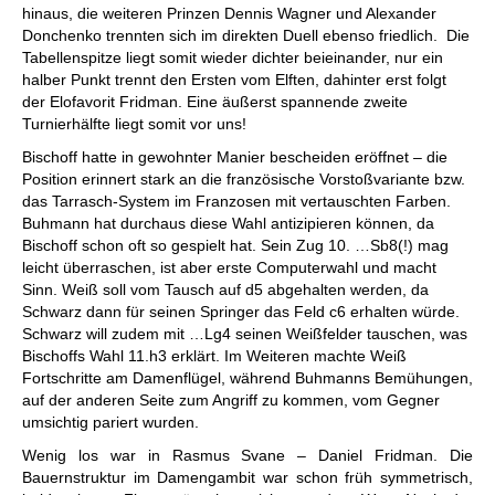
hinaus, die weiteren Prinzen Dennis Wagner und Alexander
Donchenko trennten sich im direkten Duell ebenso friedlich. Die
Tabellenspitze liegt somit wieder dichter beieinander, nur ein
halber Punkt trennt den Ersten vom Elften, dahinter erst folgt
der Elofavorit Fridman. Eine äußerst spannende zweite
Turnierhälfte liegt somit vor uns!
Bischoff hatte in gewohnter Manier bescheiden eröffnet – die
Position erinnert stark an die französische Vorstoßvariante bzw.
das Tarrasch-System im Franzosen mit vertauschten Farben.
Buhmann hat durchaus diese Wahl antizipieren können, da
Bischoff schon oft so gespielt hat. Sein Zug 10. …Sb8(!) mag
leicht überraschen, ist aber erste Computerwahl und macht
Sinn. Weiß soll vom Tausch auf d5 abgehalten werden, da
Schwarz dann für seinen Springer das Feld c6 erhalten würde.
Schwarz will zudem mit …Lg4 seinen Weißfelder tauschen, was
Bischoffs Wahl 11.h3 erklärt. Im Weiteren machte Weiß
Fortschritte am Damenflügel, während Buhmanns Bemühungen,
auf der anderen Seite zum Angriff zu kommen, vom Gegner
umsichtig pariert wurden.
Wenig los war in Rasmus Svane – Daniel Fridman. Die
Bauernstruktur im Damengambit war schon früh symmetrisch,