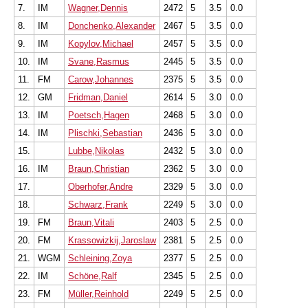
7.
IM
Wagner,Dennis
2472
5
3.5
0.0
8.
IM
Donchenko,Alexander
2467
5
3.5
0.0
9.
IM
Kopylov,Michael
2457
5
3.5
0.0
10.
IM
Svane,Rasmus
2445
5
3.5
0.0
11.
FM
Carow,Johannes
2375
5
3.5
0.0
12.
GM
Fridman,Daniel
2614
5
3.0
0.0
13.
IM
Poetsch,Hagen
2468
5
3.0
0.0
14.
IM
Plischki,Sebastian
2436
5
3.0
0.0
15.
Lubbe,Nikolas
2432
5
3.0
0.0
16.
IM
Braun,Christian
2362
5
3.0
0.0
17.
Oberhofer,Andre
2329
5
3.0
0.0
18.
Schwarz,Frank
2249
5
3.0
0.0
19.
FM
Braun,Vitali
2403
5
2.5
0.0
20.
FM
Krassowizkij,Jaroslaw
2381
5
2.5
0.0
21.
WGM
Schleining,Zoya
2377
5
2.5
0.0
22.
IM
Schöne,Ralf
2345
5
2.5
0.0
23.
FM
Müller,Reinhold
2249
5
2.5
0.0