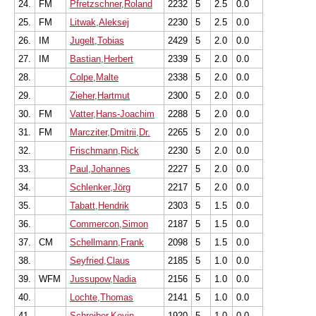
24.
FM
Pfretzschner,Roland
2232
5
2.5
0.0
25.
FM
Litwak,Aleksej
2230
5
2.5
0.0
26.
IM
Jugelt,Tobias
2429
5
2.0
0.0
27.
IM
Bastian,Herbert
2339
5
2.0
0.0
28.
Colpe,Malte
2338
5
2.0
0.0
29.
Zieher,Hartmut
2300
5
2.0
0.0
30.
FM
Vatter,Hans-Joachim
2288
5
2.0
0.0
31.
FM
Marcziter,Dmitrii,Dr.
2265
5
2.0
0.0
32.
Frischmann,Rick
2230
5
2.0
0.0
33.
Paul,Johannes
2227
5
2.0
0.0
34.
Schlenker,Jörg
2217
5
2.0
0.0
35.
Tabatt,Hendrik
2303
5
1.5
0.0
36.
Commercon,Simon
2187
5
1.5
0.0
37.
CM
Schellmann,Frank
2098
5
1.5
0.0
38.
Seyfried,Claus
2185
5
1.0
0.0
39.
WFM
Jussupow,Nadia
2156
5
1.0
0.0
40.
Lochte,Thomas
2141
5
1.0
0.0
41.
Schreiber,Kevin
1920
5
1.0
0.0