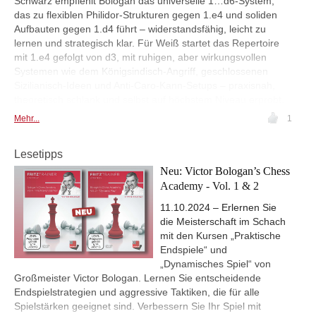
Schwarz empfiehlt Bologan das universelle 1…d6-System,
das zu flexiblen Philidor-Strukturen gegen 1.e4 und soliden
Aufbauten gegen 1.d4 führt – widerstandsfähig, leicht zu
lernen und strategisch klar. Für Weiß startet das Repertoire
mit 1.e4 gefolgt von d3, mit ruhigen, aber wirkungsvollen
Systemen wie dem Königsindisch-Angriff, geschlossenen
Sizilianisch-Ideen und Anti-Caro-Kann-Setups – praxisnah,
theoretisch schlank und selbst auf höchstem Niveau erprobt.
Mehr...
1
Lesetipps
Neu: Victor Bologan’s Chess
Academy - Vol. 1 & 2
11.10.2024 – Erlernen Sie
die Meisterschaft im Schach
mit den Kursen „Praktische
Endspiele“ und
„Dynamisches Spiel“ von
Großmeister Victor Bologan. Lernen Sie entscheidende
Endspielstrategien und aggressive Taktiken, die für alle
Spielstärken geeignet sind. Verbessern Sie Ihr Spiel mit