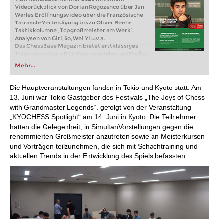
Videorückblick von Dorian Rogozenco über Jan
Werles Eröffnungsvideo über die Französische
Tarrasch-Verteidigung bis zu Oliver Reehs
Taktikkolumne „Topgroßmeister am Werk“.
Analysen von Giri, So, Wei Yi u.v.a.
Das ChessBase Magazin bietet erstklassiges
Trainingsmaterial für Vereinsspieler und Profis!
Weltklassespieler analysieren ihre Glanzpartien
Mehr...
und erklären Ihnen die Ideen hinter den Zügen.
Eröffnungsspezialisten präsentieren die
neuesten Trends in der Eröffnungstheorie und
Die Hauptveranstaltungen fanden in Tokio und Kyoto statt. Am
spannende Ideen für Ihr Repertoire.
13. Juni war Tokio Gastgeber des Festivals „The Joys of Chess
Meistertrainer in Sachen Taktik, Strategie und
with Grandmaster Legends“, gefolgt von der Veranstaltung
Endspiel zeigen Ihnen genau die Tricks und
„KYOCHESS Spotlight“ am 14. Juni in Kyoto. Die Teilnehmer
Techniken, die man als erfolgreicher
Turnierspieler braucht! Download-Version (inkl.
hatten die Gelegenheit, in SimultanVorstellungen gegen die
pdf-Datei)
renommierten Großmeister anzutreten sowie an Meisterkursen
Im Lieferumfang enthalten: CBM #231 als
und Vorträgen teilzunehmen, die sich mit Schachtraining und
„ChessBase Book“ für iPad, Tablet, Mac etc.! Auf
aktuellen Trends in der Entwicklung des Spiels befassten.
books.chessbase.com