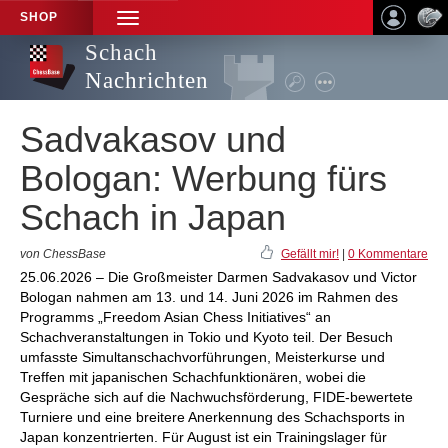
SHOP
TOGGLE
NAVIGATION
Schach
Nachrichten
Sadvakasov und
Bologan: Werbung fürs
Schach in Japan
von ChessBase
Gefällt mir!
|
0 Kommentare
25.06.2026 – Die Großmeister Darmen Sadvakasov und Victor
Bologan nahmen am 13. und 14. Juni 2026 im Rahmen des
Programms „Freedom Asian Chess Initiatives“ an
Schachveranstaltungen in Tokio und Kyoto teil. Der Besuch
umfasste Simultanschachvorführungen, Meisterkurse und
Treffen mit japanischen Schachfunktionären, wobei die
Gespräche sich auf die Nachwuchsförderung, FIDE-bewertete
Turniere und eine breitere Anerkennung des Schachsports in
Japan konzentrierten. Für August ist ein Trainingslager für