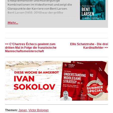
Endspielmanöver und mustergültige
Kombinationen im Videoformat und zeigt die
Glanzpunkte der Karriere von Bent Larsen.
Bent Larsen (1935–2010) war der größte
Schachspieler in der Geschichte Dänemarks und
zeitweise der zweitstärkste Spieler der
Mehr...
westlichen Welt – hinter Bobby Fischer. Zwischen
1954 und 1971 gewann er sechsmal die dänische
Meisterschaft und erzielte im Laufe seiner
Karriere zahlreiche internationale Turniersiege.
Kostenloses Videobeispiel :
Einführung Bent
<< C'Chartres Échecs gewinnt zum
Ellis Schatztruhe - Die drei
Larsen von Peter Heine Nielsen
dritten Mal in Folge die französische
Kardinalfehler >>
Kostenloses Videobeispiel:
Einführung in das
Mannschaftsmeisterschaft
Eröffnungskapitel
Themen:
Japan
,
Victor Bologan