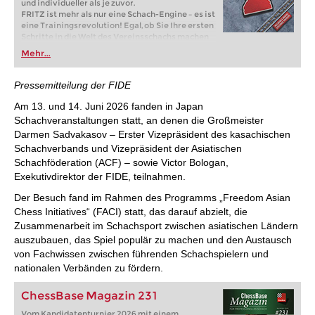
und individueller als je zuvor.
FRITZ ist mehr als nur eine Schach-Engine – es ist
eine Trainingsrevolution! Egal, ob Sie Ihre ersten
Schritte in die Welt des Vereinsschachs machen
oder bereits auf Turnierniveau spielen: Mit
Mehr...
FRITZ trainieren Sie effizienter, intelligenter und
individueller als je zuvor.
Pressemitteilung der FIDE
Am 13. und 14. Juni 2026 fanden in Japan
Schachveranstaltungen statt, an denen die Großmeister
Darmen Sadvakasov – Erster Vizepräsident des kasachischen
Schachverbands und Vizepräsident der Asiatischen
Schachföderation (ACF) – sowie Victor Bologan,
Exekutivdirektor der FIDE, teilnahmen.
Der Besuch fand im Rahmen des Programms „Freedom Asian
Chess Initiatives“ (FACI) statt, das darauf abzielt, die
Zusammenarbeit im Schachsport zwischen asiatischen Ländern
auszubauen, das Spiel populär zu machen und den Austausch
von Fachwissen zwischen führenden Schachspielern und
nationalen Verbänden zu fördern.
ChessBase Magazin 231
Vom Kandidatenturnier 2026 mit einem