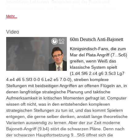
interaktiven Lektionen, Beispielen aus der Praxis und
Expertenwissen aus der Bologan Chess Academy Series.
Mehr...
Video
60m Deutsch Anti-Bajonett
Königsindisch-Fans, die zum
Mar del Plata Angriff (7...Sc6)
greifen, wenn Weiß das
klassische System spielt
(1.d4 Sf6 2.c4 g6 3.Sc3 Lg7
4.e4 d6 5.Sf3 0-0 6.Le2 e5 7.0-0), streben komplexe
Stellungen mit beidseitigen Angriffen an offenen Flügeln an, in
denen langfristige strategische Planung und taktische
Aufmerksamkeit in kritischen Momenten gefragt ist. Computer
wissen oft nicht, was in den entstehenden komplexen
strategischen Stellungen zu tun ist, und das kommt Spielern
entgegen, die gerne selber denken, anstatt lange theoretische
Varianten auswendig zu lernen. Aber der zur Zeit moderne
Bajonett-Angriff (9.b4) stört die schwarzen Pläne. Denn nach
der schwarzen Hauptfortsetzung 9...Sh5 öffnet sich die