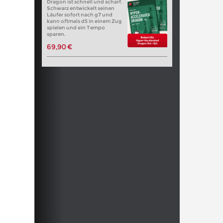
Dragon ist schnell und scharf.
Schwarz entwickelt seinen
Läufer sofort nach g7 und
kann oftmals d5 in einem Zug
spielen und ein Tempo
sparen.
69,90 €