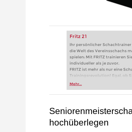
Fritz 21
Ihr persönlicher Schachtrainer -
die Welt des Vereinsschachs m
spielen: Mit FRITZ trainieren Sie
individueller als je zuvor.
FRITZ ist mehr als nur eine Sch
Trainingsrevolution! Egal, ob Si
Vereinsschachs machen oder ber
Mehr...
FRITZ trainieren Sie effizienter,
zuvor.
Seniorenmeisterschaf
hochüberlegen