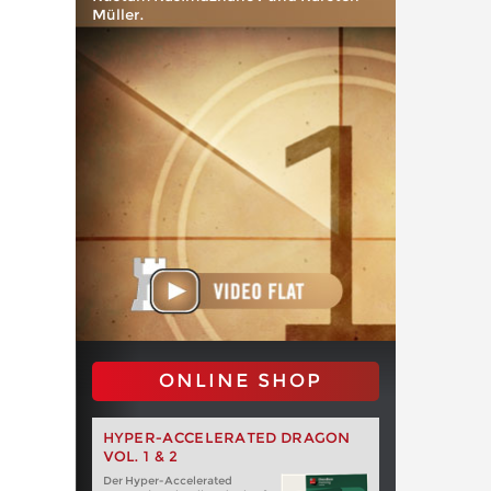
Müller.
ONLINE SHOP
HYPER-ACCELERATED DRAGON
VOL. 1 & 2
Der Hyper-Accelerated