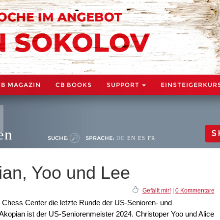
CB MAGAZIN
CB BOOKS
SUPPORT
EINSTEIGERKUR
en
S
SUCHE:
SPRACHE:
DE
EN
ES
FR
pian, Yoo und Lee
Gefällt mir!
|
0 Kommentare
s Chess Center die letzte Runde der US-Senioren- und
 Akopian ist der US-Seniorenmeister 2024. Christoper Yoo und Alice