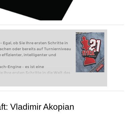
 Egal, ob Sie Ihre ersten Schritte in
achen oder bereits auf Turnierniveau
 effizienter, intelligenter und
ach-Engine – es ist eine
e Ihre ersten Schritte in die Welt des
eits auf Turnierniveau spielen: Mit
 intelligenter und individueller als je
t: Vladimir Akopian