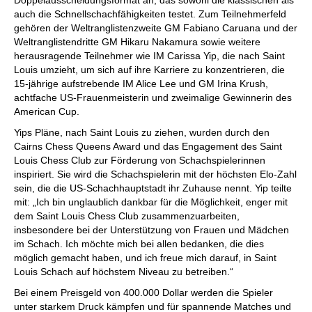
Doppelausscheidungsformat an, das sowohl die klassischen als
auch die Schnellschachfähigkeiten testet. Zum Teilnehmerfeld
gehören der Weltranglistenzweite GM Fabiano Caruana und der
Weltranglistendritte GM Hikaru Nakamura sowie weitere
herausragende Teilnehmer wie IM Carissa Yip, die nach Saint
Louis umzieht, um sich auf ihre Karriere zu konzentrieren, die
15-jährige aufstrebende IM Alice Lee und GM Irina Krush,
achtfache US-Frauenmeisterin und zweimalige Gewinnerin des
American Cup.
Yips Pläne, nach Saint Louis zu ziehen, wurden durch den
Cairns Chess Queens Award und das Engagement des Saint
Louis Chess Club zur Förderung von Schachspielerinnen
inspiriert. Sie wird die Schachspielerin mit der höchsten Elo-Zahl
sein, die die US-Schachhauptstadt ihr Zuhause nennt. Yip teilte
mit: „Ich bin unglaublich dankbar für die Möglichkeit, enger mit
dem Saint Louis Chess Club zusammenzuarbeiten,
insbesondere bei der Unterstützung von Frauen und Mädchen
im Schach. Ich möchte mich bei allen bedanken, die dies
möglich gemacht haben, und ich freue mich darauf, in Saint
Louis Schach auf höchstem Niveau zu betreiben.“
Bei einem Preisgeld von 400.000 Dollar werden die Spieler
unter starkem Druck kämpfen und für spannende Matches und