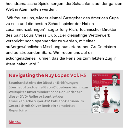
hochdramatische Spiele sorgen, die Schachfans auf der ganzen
Welt in Atem halten werden.
„Wir freuen uns, wieder einmal Gastgeber des American Cups
zu sein und die besten Schachspieler der Nation
zusammenzubringen“, sagte Tony Rich, Technischer Direktor
des Saint Louis Chess Club. „Der diesjährige Wettbewerb
verspricht noch spannender zu werden, mit einer
außergewöhnlichen Mischung aus erfahrenen Großmeistern
und aufstrebenden Stars. Wir freuen uns auf ein
actiongeladenes Turnier, das die Fans bis zum letzten Zug in
Atem halten wird.“
Navigating the Ruy Lopez Vol.1-3
Spanisch ist eine der ältesten Eröffnungen
überhaupt und genießt von Clubebene bis hin zur
Weltspitze unvermindert hohe Popularität. In
dieser DVD-Reihe präsentiert der
amerikanische Super-GM Fabiano Caruana im
Gespräch mit Oliver Reeh ein komplettes
Repertoire.
Mehr...