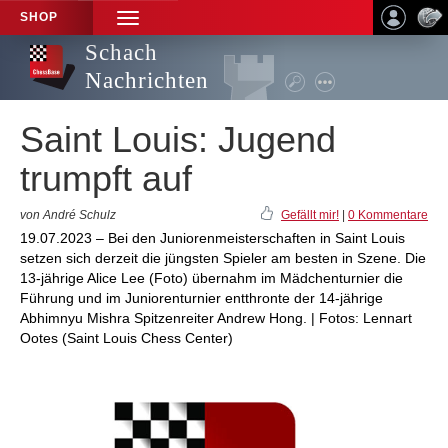
SHOP
TOGGLE
NAVIGATION
Schach
Nachrichten
Saint Louis: Jugend
trumpft auf
von André Schulz
Gefällt mir!
|
0 Kommentare
19.07.2023 – Bei den Juniorenmeisterschaften in Saint Louis
setzen sich derzeit die jüngsten Spieler am besten in Szene. Die
13-jährige Alice Lee (Foto) übernahm im Mädchenturnier die
Führung und im Juniorenturnier entthronte der 14-jährige
Abhimnyu Mishra Spitzenreiter Andrew Hong. | Fotos: Lennart
Ootes (Saint Louis Chess Center)