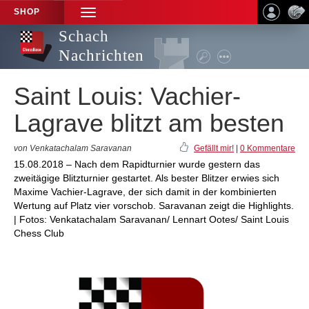
SHOP
TOGGLE
NAVIGATION
Schach
Nachrichten
Saint Louis: Vachier-
Lagrave blitzt am besten
von Venkatachalam Saravanan
Gefällt mir!
|
0 Kommentare
15.08.2018 – Nach dem Rapidturnier wurde gestern das
zweitägige Blitzturnier gestartet. Als bester Blitzer erwies sich
Maxime Vachier-Lagrave, der sich damit in der kombinierten
Wertung auf Platz vier vorschob. Saravanan zeigt die Highlights.
| Fotos: Venkatachalam Saravanan/ Lennart Ootes/ Saint Louis
Chess Club