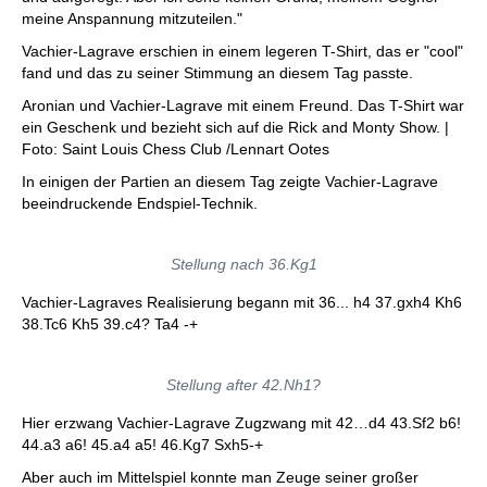
meine Anspannung mitzuteilen."
Vachier-Lagrave erschien in einem legeren T-Shirt, das er "cool"
fand und das zu seiner Stimmung an diesem Tag passte.
Aronian und Vachier-Lagrave mit einem Freund. Das T-Shirt war
ein Geschenk und bezieht sich auf die Rick and Monty Show. |
Foto: Saint Louis Chess Club /Lennart Ootes
In einigen der Partien an diesem Tag zeigte Vachier-Lagrave
beeindruckende Endspiel-Technik.
Stellung nach 36.Kg1
Vachier-Lagraves Realisierung begann mit 36... h4 37.gxh4 Kh6
38.Tc6 Kh5 39.c4? Ta4 -+
Stellung after 42.Nh1?
Hier erzwang Vachier-Lagrave Zugzwang mit 42…d4 43.Sf2 b6!
44.a3 a6! 45.a4 a5! 46.Kg7 Sxh5-+
Aber auch im Mittelspiel konnte man Zeuge seiner großer