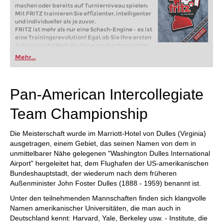
machen oder bereits auf Turnierniveau spielen:
Mit FRITZ trainieren Sie effizienter, intelligenter
und individueller als je zuvor.
FRITZ ist mehr als nur eine Schach-Engine – es ist
eine Trainingsrevolution! Egal, ob Sie Ihre ersten
Schritte in die Welt des Vereinsschachs machen
oder bereits auf Turnierniveau spielen: Mit
Mehr...
FRITZ trainieren Sie effizienter, intelligenter und
individueller als je zuvor.
Pan-American Intercollegiate
Team Championship
Die Meisterschaft wurde im Marriott-Hotel von Dulles (Virginia)
ausgetragen, einem Gebiet, das seinen Namen von dem in
unmittelbarer Nähe gelegenen "Washington Dulles International
Airport" hergeleitet hat, dem Flughafen der US-amerikanischen
Bundeshauptstadt, der wiederum nach dem früheren
Außenminister John Foster Dulles (1888 - 1959) benannt ist.
Unter den teilnehmenden Mannschaften finden sich klangvolle
Namen amerikanischer Universitäten, die man auch in
Deutschland kennt: Harvard, Yale, Berkeley usw. - Institute, die