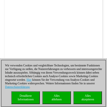
Wir verwenden Cookies und vergleichbare Technologien, um bestimmte Funktionen
zur Verfügung zu stellen, die Nutzererfahrungen zu verbessern und interessengerechte
Inhalte auszuspielen. Abhängig von ihrem Verwendungszweck können dabei neben
technisch erforderlichen Cookies auch Analyse-Cookies sowie Marketing-Cookies
eingesetzt werden.
Hier
können Sie der Verwendung von Analyse-Cookies und
Marketing-Cookies widersprechen. Weitere Informationen finden Sie in unserer
Datenschutzerklärung
.
Detaillierte
Alles
Alles
Informationen
ablehnen
akzeptieren