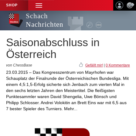
SHOP
TOGGLE
NAVIGATION
Schach
Nachrichten
Saisonabschluss in
Österreich
von ChessBase
Gefällt mir!
|
0 Kommentare
23.03.2015 – Das Kongresszentrum von Mayrhofen war
Schauplatz der Finalrunde der Österreichischen Bundesliga. Mit
einem 4,5:1,5-Erfolg sicherte sich Jenbach zum vierten Mal in
den sechs letzten Jahren den Meistertitel. Die fleißigsten
Punktesammler waren David Shengelia, Uwe Bönsch und
Philipp Schlosser. Andrei Volokitin an Brett Eins war mit 6,5 aus
7 bester Spieler des Turniers. Mehr...