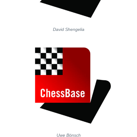
David Shengelia
Uwe Bönsch