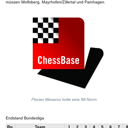
müssen Wolfsberg, Mayrhofen/Zillertal und Pamhagen.
Florian Mesaros holte eine IM-Norm
Endstand Bundesliga
Rg.
Team
1
2
3
4
5
6
7