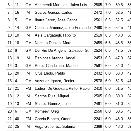
6
11
GM
Arizmendi Martinez, Julen Luis
2505
7.0
50.5
3
7
16
IM
Suarez Garcia, Carlos
2472
7.0
52.5
4
8
5
GM
Ibarra Jerez, Jose Carlos
2561
6.5
52.5
4
9
14
GM
Cuenca Jimenez, Jose Fernando
2490
6.5
52.5
4
10
10
IM
Asis Gargatagli, Hipolito
2519
6.5
48.0
3
11
18
GM
Narciso Dublan, Marc
2459
6.5
48.5
3
12
8
GM
Del Rio De Angelis, Salvador G.
2524
6.5
47.5
3
13
19
IM
Espinosa Aranda, Angel
2453
6.5
47.0
3
14
3
GM
Perez Candelario, Manuel
2591
6.0
54.0
4
15
20
IM
Cruz Lledo, Pablo
2432
6.0
53.0
4
16
4
GM
Vazquez Igarza, Renier
2578
6.0
52.5
4
17
21
FM
Ladron De Guevara Pinto, Paolo
2410
6.0
51.5
4
18
12
IM
Santos Ruiz, Miguel
2505
6.0
50.0
3
19
13
FM
Suarez Gomez, Julio
2491
6.0
51.0
3
20
6
GM
Korneev, Oleg
2550
6.0
50.5
4
21
40
FM
Garcia Blanco, Omar
2241
6.0
48.0
3
22
25
IM
Vega Gutierrez, Sabrina
2389
6.0
48.0
3