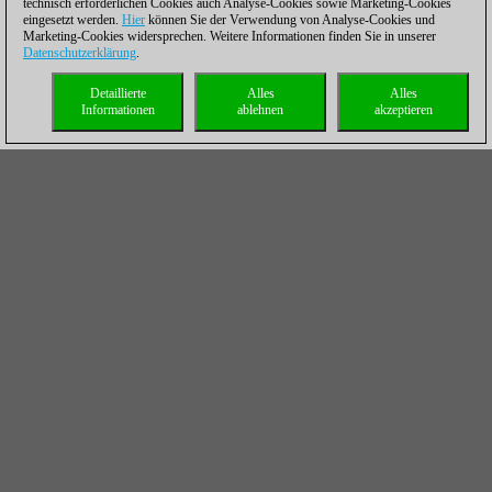
technisch erforderlichen Cookies auch Analyse-Cookies sowie Marketing-Cookies
eingesetzt werden.
Hier
können Sie der Verwendung von Analyse-Cookies und
Marketing-Cookies widersprechen. Weitere Informationen finden Sie in unserer
Datenschutzerklärung
.
Detaillierte
Alles
Alles
Informationen
ablehnen
akzeptieren