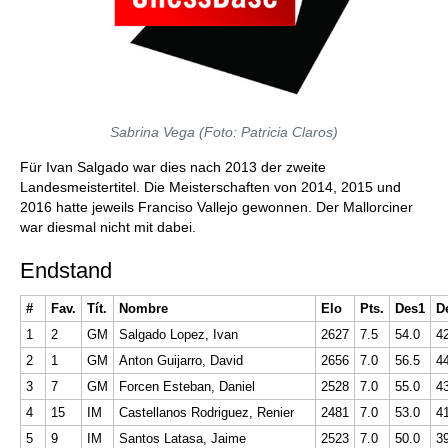
Sabrina Vega (Foto: Patricia Claros)
Für Ivan Salgado war dies nach 2013 der zweite
Landesmeistertitel. Die Meisterschaften von 2014, 2015 und
2016 hatte jeweils Franciso Vallejo gewonnen. Der Mallorciner
war diesmal nicht mit dabei.
Endstand
#
Fav.
Tít.
Nombre
Elo
Pts.
Des1
D
1
2
GM
Salgado Lopez, Ivan
2627
7.5
54.0
4
2
1
GM
Anton Guijarro, David
2656
7.0
56.5
4
3
7
GM
Forcen Esteban, Daniel
2528
7.0
55.0
4
4
15
IM
Castellanos Rodriguez, Renier
2481
7.0
53.0
4
5
9
IM
Santos Latasa, Jaime
2523
7.0
50.0
3