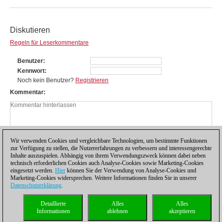
Diskutieren
Regeln für Leserkommentare
Benutzer
Kennwort
Noch kein Benutzer?
Registrieren
Kommentar
Wir verwenden Cookies und vergleichbare Technologien, um bestimmte Funktionen
zur Verfügung zu stellen, die Nutzererfahrungen zu verbessern und interessengerechte
Inhalte auszuspielen. Abhängig von ihrem Verwendungszweck können dabei neben
technisch erforderlichen Cookies auch Analyse-Cookies sowie Marketing-Cookies
eingesetzt werden.
Hier
können Sie der Verwendung von Analyse-Cookies und
Marketing-Cookies widersprechen. Weitere Informationen finden Sie in unserer
Datenschutzerklärung
.
Datenschutzhinweis
|
Impressum
|
Kontakt
|
Cookies Management
|
Lizenzen
|
Detaillierte
Alles
Alles
Compliance Hotline
|
Home
Informationen
ablehnen
akzeptieren
© 2017 ChessBase GmbH | Osterbekstraße 90a | 22083 Hamburg | Deutschland