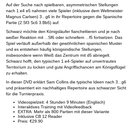
Auf der Suche nach spielbaren, asymmetrischen Stellungen
nach 1.e4 e5 nahmen viele Spieler (inklusive dem Weltmeister
Magnus Carlsen) 3...g6 in ihr Repertoire gegen die Spanische
Partie (2.Sf3 Sc6 3.Bb5) auf.
Schwarz möchte den Königsläufer fianchettieren und je nach
weißer Reaktion mit ...Sf6 oder schnellem ...f5 fortsetzen. Das
Spiel verläuft außerhalb der gewöhnlichen spanischen Muster
und es entstehen häufig königsindische Stellungen,
insbesondere wenn Weiß das Zentrum mit d5 abriegelt.
Schwarz hofft, den typischen 1.e4-Spieler auf unvertrautes
Territorium zu locken und gute Angriffschancen am Königsflügel
zu erhalten.
In dieser DVD erklärt Sam Collins die typische Ideen nach 3...g6
und präsentiert ein nachhaltiges Repertoire aus schwarzer Sicht
für die Turnierpraxis.
Videospielzeit: 4 Stunden 9 Minuten (Englisch)
Interaktives Training mit Videofeedback
EXTRA: Mehr als 800 Partien mit dieser Variante
Inklusive CB 12 Reader
Preis: €29.90