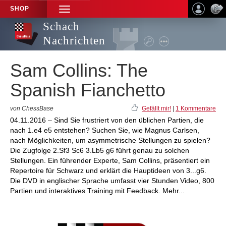
SHOP
TOGGLE
NAVIGATION
Schach
Nachrichten
Sam Collins: The
Spanish Fianchetto
von ChessBase
Gefällt mir!
|
1 Kommentare
04.11.2016 – Sind Sie frustriert von den üblichen Partien, die
nach 1.e4 e5 entstehen? Suchen Sie, wie Magnus Carlsen,
nach Möglichkeiten, um asymmetrische Stellungen zu spielen?
Die Zugfolge 2.Sf3 Sc6 3.Lb5 g6 führt genau zu solchen
Stellungen. Ein führender Experte, Sam Collins, präsentiert ein
Repertoire für Schwarz und erklärt die Hauptideen von 3...g6.
Die DVD in englischer Sprache umfasst vier Stunden Video, 800
Partien und interaktives Training mit Feedback. Mehr...