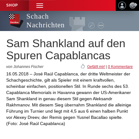
SHOP
TOGGLE
NAVIGATION
Schach
Nachrichten
Sam Shankland auf den
Spuren Capablancas
von Johannes Fischer
Gefällt mir!
|
0 Kommentare
16.05.2018 – José Raúl Capablanca, der dritte Weltmeister der
Schachgeschichte, gilt als Spieler mit einem kraftvollen,
scheinbar einfachen, positionellen Stil. In Runde sechs des 53.
Capablanca Memorials in Havanna gewann der US-Amerikaner
Sam Shankland in genau diesem Stil gegen Aleksandr
Rakhmanov. Mit diesem Sieg übernahm Shankland die alleinige
Führung im Turnier und liegt mit 4,5 aus 6 einen halben Punkt
vor Alexey Dreev, der Remis gegen Yusnel Bacallao spielte.
(Foto: José Raúl Capablanca)