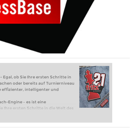
 Egal, ob Sie Ihre ersten Schritte in
achen oder bereits auf Turnierniveau
 effizienter, intelligenter und
ach-Engine – es ist eine
e Ihre ersten Schritte in die Welt des
eits auf Turnierniveau spielen: Mit
 intelligenter und individueller als je