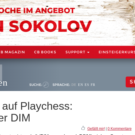
CB MAGAZIN
CB BOOKS
SUPPORT
EINSTEIGERKUR
en
S
SUCHE:
SPRACHE:
DE
EN
ES
FR
 auf Playchess:
er DIM
Gefällt mir!
|
0 Kommentare