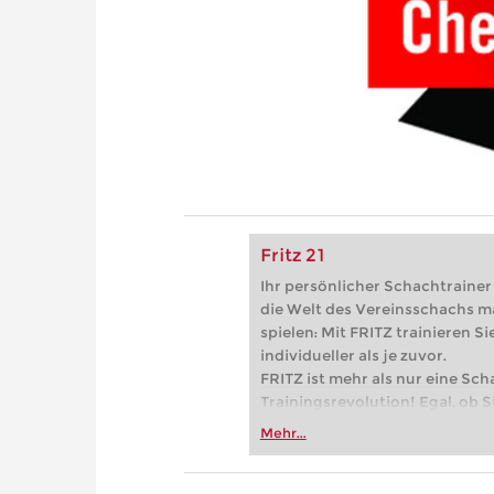
Fritz 21
Ihr persönlicher Schachtrainer -
die Welt des Vereinsschachs m
spielen: Mit FRITZ trainieren Sie
individueller als je zuvor.
FRITZ ist mehr als nur eine Sch
Trainingsrevolution! Egal, ob Si
Vereinsschachs machen oder ber
Mehr...
FRITZ trainieren Sie effizienter,
zuvor.