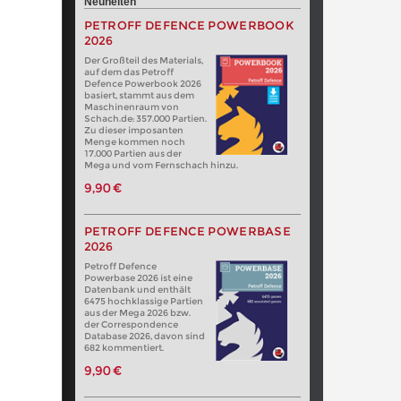
Neuheiten
PETROFF DEFENCE POWERBOOK
2026
Der Großteil des Materials,
auf dem das Petroff
Defence Powerbook 2026
basiert, stammt aus dem
Maschinenraum von
Schach.de: 357.000 Partien.
Zu dieser imposanten
Menge kommen noch
17.000 Partien aus der
Mega und vom Fernschach hinzu.
9,90 €
PETROFF DEFENCE POWERBASE
2026
Petroff Defence
Powerbase 2026 ist eine
Datenbank und enthält
6475 hochklassige Partien
aus der Mega 2026 bzw.
der Correspondence
Database 2026, davon sind
682 kommentiert.
9,90 €