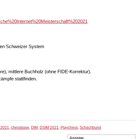
sche%20Internet%20Meisterschaft%202021
den Schweizer System
), mittlere Buchholz (ohne FIDE-Korrektur).
ämpfe stattfinden.
t 2021
,
chessbase
,
DIM
,
DSIM 2021
,
Playchess
,
Schachbund
Anzeige