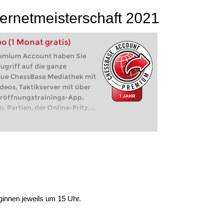
ernetmeisterschaft 2021
 (1 Monat gratis)
emium Account haben Sie
Zugriff auf die ganze
eue ChessBase Mediathek mit
deos, Taktikserver mit über
Eröffnungstrainings-App,
 Partien, der Online-Fritz, ...
ginnen jeweils um 15 Uhr.