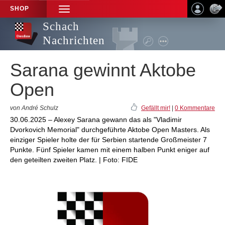
SHOP
TOGGLE
NAVIGATION
Schach
Nachrichten
Sarana gewinnt Aktobe
Open
von André Schulz
Gefällt mir!
|
0 Kommentare
30.06.2025 – Alexey Sarana gewann das als "Vladimir
Dvorkovich Memorial" durchgeführte Aktobe Open Masters. Als
einziger Spieler holte der für Serbien startende Großmeister 7
Punkte. Fünf Spieler kamen mit einem halben Punkt eniger auf
den geteilten zweiten Platz. | Foto: FIDE