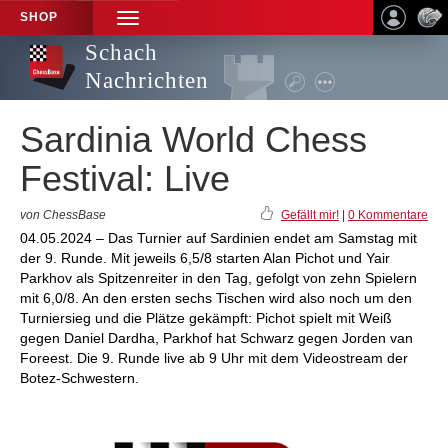
SHOP
TOGGLE
NAVIGATION
Schach
Nachrichten
Sardinia World Chess
Festival: Live
von ChessBase
Gefällt mir!
|
0 Kommentare
04.05.2024 – Das Turnier auf Sardinien endet am Samstag mit
der 9. Runde. Mit jeweils 6,5/8 starten Alan Pichot und Yair
Parkhov als Spitzenreiter in den Tag, gefolgt von zehn Spielern
mit 6,0/8. An den ersten sechs Tischen wird also noch um den
Turniersieg und die Plätze gekämpft: Pichot spielt mit Weiß
gegen Daniel Dardha, Parkhof hat Schwarz gegen Jorden van
Foreest. Die 9. Runde live ab 9 Uhr mit dem Videostream der
Botez-Schwestern.