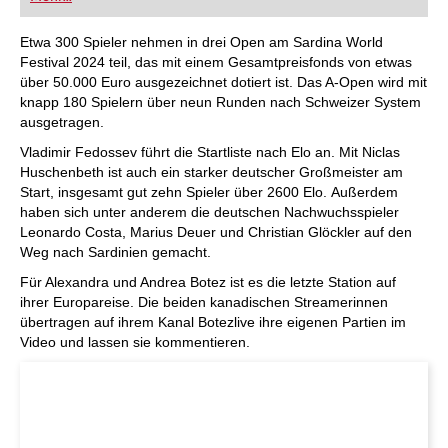
FRITZ trainieren Sie effizienter, intelligenter und
individueller als je zuvor.
Etwa 300 Spieler nehmen in drei Open am Sardina World
Festival 2024 teil, das mit einem Gesamtpreisfonds von etwas
über 50.000 Euro ausgezeichnet dotiert ist. Das A-Open wird mit
knapp 180 Spielern über neun Runden nach Schweizer System
ausgetragen.
Vladimir Fedossev führt die Startliste nach Elo an. Mit Niclas
Huschenbeth ist auch ein starker deutscher Großmeister am
Start, insgesamt gut zehn Spieler über 2600 Elo. Außerdem
haben sich unter anderem die deutschen Nachwuchsspieler
Leonardo Costa, Marius Deuer und Christian Glöckler auf den
Weg nach Sardinien gemacht.
Für Alexandra und Andrea Botez ist es die letzte Station auf
ihrer Europareise. Die beiden kanadischen Streamerinnen
übertragen auf ihrem Kanal Botezlive ihre eigenen Partien im
Video und lassen sie kommentieren.