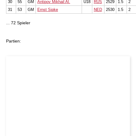
30
55
GM
Antipov Mikhail Al.
U18
RUS
2529
1.5
2
31
53
GM
Ernst Sipke
NED
2530
1.5
2
... 72 Spieler
Partien: