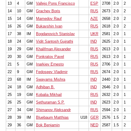
13
4
GM
Vallejo Pons Francisco
ESP
2708
2.0
2
14
10
GM
Grachev Boris
RUS
2673
2.0
2
15
14
GM
Mamedov Rauf
AZE
2658
2.0
2
16
26
GM
Bukavshin Ivan
RUS
2618
2.0
2
17
38
IM
Bogdanovich Stanislav
UKR
2581
2.0
1
18
24
GM
Vidit Santosh Gujrathi
IND
2625
2.0
1
19
29
GM
Khalifman Alexander
RUS
2613
2.0
1
20
30
GM
Ponkratov Pavel
RUS
2613
2.0
1
21
5
GM
Inarkiev Ernesto
RUS
2706
2.0
1
22
9
GM
Fedoseev Vladimir
RUS
2674
2.0
1
23
68
IM
Swayams Mishra
IND
2440
2.0
1
24
18
GM
Adhiban B.
IND
2646
2.0
1
25
19
GM
Kobalia Mikhail
RUS
2632
2.0
1
26
25
GM
Sethuraman S.P.
IND
2623
2.0
1
27
34
GM
Shimanov Aleksandr
RUS
2594
2.0
1
28
39
IM
Bluebaum Matthias
U18
GER
2576
1.5
2
29
36
GM
Bok Benjamin
NED
2587
1.5
2