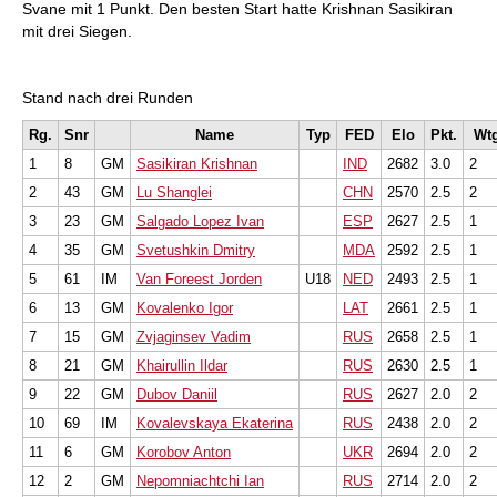
Svane mit 1 Punkt. Den besten Start hatte Krishnan Sasikiran
mit drei Siegen.
Stand nach drei Runden
Rg.
Snr
Name
Typ
FED
Elo
Pkt.
Wt
1
8
GM
Sasikiran Krishnan
IND
2682
3.0
2
2
43
GM
Lu Shanglei
CHN
2570
2.5
2
3
23
GM
Salgado Lopez Ivan
ESP
2627
2.5
1
4
35
GM
Svetushkin Dmitry
MDA
2592
2.5
1
5
61
IM
Van Foreest Jorden
U18
NED
2493
2.5
1
6
13
GM
Kovalenko Igor
LAT
2661
2.5
1
7
15
GM
Zvjaginsev Vadim
RUS
2658
2.5
1
8
21
GM
Khairullin Ildar
RUS
2630
2.5
1
9
22
GM
Dubov Daniil
RUS
2627
2.0
2
10
69
IM
Kovalevskaya Ekaterina
RUS
2438
2.0
2
11
6
GM
Korobov Anton
UKR
2694
2.0
2
12
2
GM
Nepomniachtchi Ian
RUS
2714
2.0
2