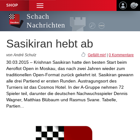
SHOP
TOGGLE
NAVIGATION
Schach
Nachrichten
Sasikiran hebt ab
von André Schulz
Gefällt mir!
|
0 Kommentare
30.03.2015 – Krishnan Sasikiran hatte den besten Start beim
Aeroflot Open in Moskau, das nach zwei Jahren wieder zum
traditionellen Open-Format zurück gekehrt ist. Sasikiran gewann
alle drei Partiend er ersten Runden. Austragungsort des
Turniers ist das Cosmos Hotel. In der A-Gruppe nehmen 72
Spieler teil, darunter die deutschen Nachwuchsspieler Dennis
Wagner, Matthias Blübaum und Rasmus Svane. Tabelle,
Partien...