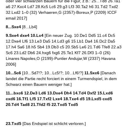
oder vier schwarzen Bauern für die Figur, z.B.: 25...Td8 26.Ta1
a6 27.Kxc4 Ld7 28.Kc5 Lc6 29.g3 Lf3 30.Ta2 h6 31.Td2 Txd2
32.Lxd2 1–0 (32) Verhaeren,G (2357)-Boreux,P (2209) ICCF
email 2017]
8...Sxe4
[8...Lb4]
9.Sxe4 dxe4 10.Lc4
[Ein neuer Zug. 10.De1 Dd5 11.c4 Dc5
12.Dxe4 Lf6 13.Le3 Da5 14.Ld3 g6 15.Lb1 Da4 16.Dc2 Da5
17.h4 Sa6 18.h5 Sb4 19.Db3 c5 20.Sb5 Le6 21.Td6 Tfe8 22.a3
Sc6 23.Ld2 Db6 24.hxg6 fxg6 25.Te1 Kf7 26.Df3 1–0 (26)
Linares Napoles,O (2199)-Puntier Andujar,W (2337) Havana
2006]
10...Sc6
[10...Sd7!?; 10...Lc5!?; 10...Lf6!?]
11.Sxc6
[Danach
landet die Partie recht forciert in einem Turmendspiel, in dem
Schwarz einen Bauern weniger hat.]
11...bxc6 12.De3 Ld6 13.Dxe4 Dh4 14.Td4 Dxf2 15.Lxd6
cxd6 16.Tf1 Lf5 17.Txf2 Lxe4 18.Txe4 d5 19.Lxd5 cxd5
20.Td4 Tad8 21.Tfd2 f5 22.Txd5 Txd5
23.Txd5
[Das Endspiel ist schlicht verloren.]