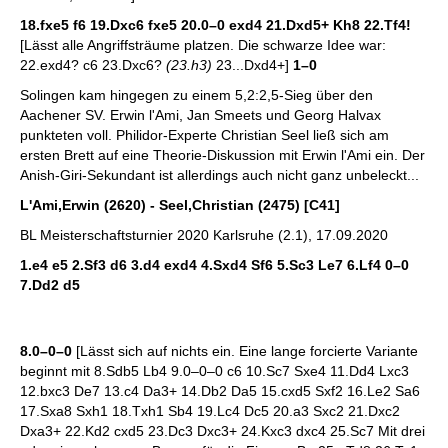
18.fxe5 f6 19.Dxc6 fxe5 20.0–0 exd4 21.Dxd5+ Kh8 22.Tf4!
[Lässt alle Angriffsträume platzen. Die schwarze Idee war:
22.exd4? c6 23.Dxc6?
(23.h3)
23...Dxd4+]
1–0
Solingen kam hingegen zu einem 5,2:2,5-Sieg über den
Aachener SV. Erwin l'Ami, Jan Smeets und Georg Halvax
punkteten voll. Philidor-Experte Christian Seel ließ sich am
ersten Brett auf eine Theorie-Diskussion mit Erwin l'Ami ein. Der
Anish-Giri-Sekundant ist allerdings auch nicht ganz unbeleckt...
L'Ami,Erwin (2620) - Seel,Christian (2475) [C41]
BL Meisterschaftsturnier 2020 Karlsruhe (2.1), 17.09.2020
1.e4 e5 2.Sf3 d6 3.d4 exd4 4.Sxd4 Sf6 5.Sc3 Le7 6.Lf4 0–0
7.Dd2 d5
8.0–0–0
[Lässt sich auf nichts ein. Eine lange forcierte Variante
beginnt mit 8.Sdb5 Lb4 9.0–0–0 c6 10.Sc7 Sxe4 11.Dd4 Lxc3
12.bxc3 De7 13.c4 Da3+ 14.Db2 Da5 15.cxd5 Sxf2 16.Le2 Sa6
17.Sxa8 Sxh1 18.Txh1 Sb4 19.Lc4 Dc5 20.a3 Sxc2 21.Dxc2
Dxa3+ 22.Kd2 cxd5 23.Dc3 Dxc3+ 24.Kxc3 dxc4 25.Sc7 Mit drei