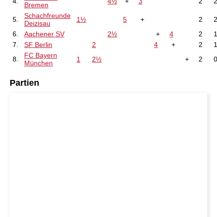
4.
4½
+
3
2
Bremen
Schachfreunde
5.
1½
5
+
2
Deizisau
6.
Aachener SV
2½
+
4
2
7.
SF Berlin
2
4
+
2
FC Bayern
8.
1
2½
+
2
München
Partien