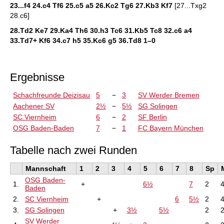
23...f4 24.c4 Tf6 25.c5 a5 26.Kc2 Tg6 27.Kb3 Kf7
[27...Txg2
28.c6]
28.Td2 Ke7 29.Ka4 Th6 30.h3 Tc6 31.Kb5 Tc8 32.c6 a4
33.Td7+ Kf6 34.c7 h5 35.Kc6 g5 36.Td8
1–0
Ergebnisse
Schachfreunde Deizisau
5
−
3
SV Werder Bremen
Aachener SV
2½
−
5½
SG Solingen
SC Viernheim
6
−
2
SF Berlin
OSG Baden-Baden
7
−
1
FC Bayern München
Tabelle nach zwei Runden
Mannschaft
1
2
3
4
5
6
7
8
Sp
OSG Baden-
1.
+
6½
7
2
Baden
2.
SC Viernheim
+
6
5½
2
3.
SG Solingen
+
3½
5½
2
SV Werder