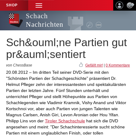
SHOP
TOGGLE
NAVIGATION
Schach
Nachrichten
Sch&ouml;ne Partien gut
pr&auml;sentiert
von ChessBase
Gefällt mir!
|
0 Kommentare
20.08.2012 – Im dritten Teil seiner DVD-Serie mit den
"Schönsten Partien der Schachgeschichte" präsentiert Dr.
Helmut Pfleger zehn der interessantesten und spektakulärsten
Partien der letzten Jahre. Fünf Stunden unterhält und
unterrichtet Pfleger und stellt Höhepunkte aus Partien von
Schachlegenden wie Vladimir Kramnik, Vishy Anand und Viktor
Kortschnoi vor, aber auch Partien von jungen Talenten wie
Magnus Carlsen, Anish Giri, Levon Aronian oder Hou Yifan.
Philipp Lins von der
Tiroler Schachschule
hat sich die DVD
angesehen und meint: "Der Schachinteressierte sucht schöne
Partien mit einem unglaublichen Finish, oder tollen