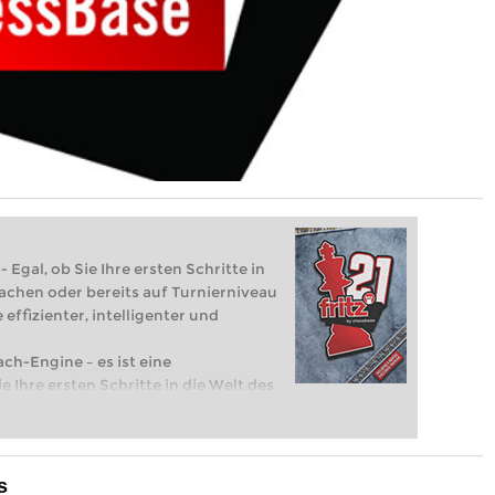
 Egal, ob Sie Ihre ersten Schritte in
achen oder bereits auf Turnierniveau
 effizienter, intelligenter und
ach-Engine – es ist eine
e Ihre ersten Schritte in die Welt des
eits auf Turnierniveau spielen: Mit
 intelligenter und individueller als je
s