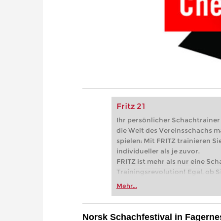
Fritz 21
Ihr persönlicher Schachtrainer -
die Welt des Vereinsschachs m
spielen: Mit FRITZ trainieren Sie
individueller als je zuvor.
FRITZ ist mehr als nur eine Sch
Trainingsrevolution! Egal, ob Si
Vereinsschachs machen oder ber
Mehr...
FRITZ trainieren Sie effizienter,
zuvor.
Norsk Schachfestival in Fagerne