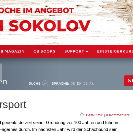
CB MAGAZIN
CB BOOKS
SUPPORT
EINSTEIGERKUR
en
S
SUCHE:
SPRACHE:
DE
EN
ES
FR
rsport
Gefällt mir!
|
0 Kommentare
gedenkt derzeit seiner Gründung vor 100 Jahren und führt im
 Fagernes durch. Im nächsten Jahr wird der Schachbund sein