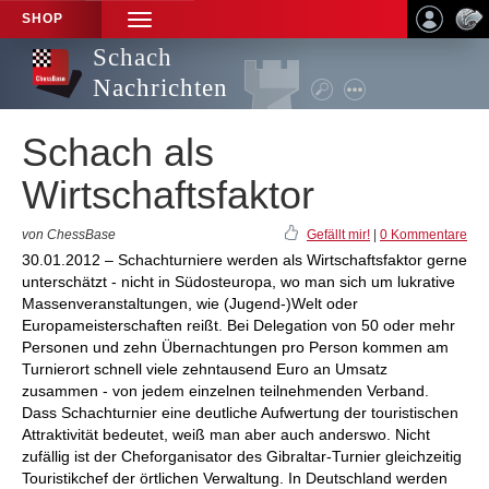
SHOP
TOGGLE
NAVIGATION
Schach
Nachrichten
Schach als
Wirtschaftsfaktor
von ChessBase
Gefällt mir!
|
0 Kommentare
30.01.2012 – Schachturniere werden als Wirtschaftsfaktor gerne
unterschätzt - nicht in Südosteuropa, wo man sich um lukrative
Massenveranstaltungen, wie (Jugend-)Welt oder
Europameisterschaften reißt. Bei Delegation von 50 oder mehr
Personen und zehn Übernachtungen pro Person kommen am
Turnierort schnell viele zehntausend Euro an Umsatz
zusammen - von jedem einzelnen teilnehmenden Verband.
Dass Schachturnier eine deutliche Aufwertung der touristischen
Attraktivität bedeutet, weiß man aber auch anderswo. Nicht
zufällig ist der Cheforganisator des Gibraltar-Turnier gleichzeitig
Touristikchef der örtlichen Verwaltung. In Deutschland werden