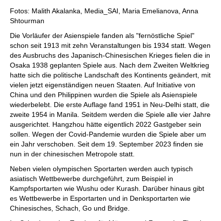
individueller als je zuvor.
Fotos: Malith Akalanka, Media_SAI, Maria Emelianova, Anna
Shtourman
Die Vorläufer der Asienspiele fanden als "fernöstliche Spiel"
schon seit 1913 mit zehn Veranstaltungen bis 1934 statt. Wegen
des Ausbruchs des Japanisch-Chinesischen Krieges fielen die in
Osaka 1938 geplanten Spiele aus. Nach dem Zweiten Weltkrieg
hatte sich die politische Landschaft des Kontinents geändert, mit
vielen jetzt eigenständigen neuen Staaten. Auf Initiative von
China und den Philippinen wurden die Spiele als Asienspiele
wiederbelebt. Die erste Auflage fand 1951 in Neu-Delhi statt, die
zweite 1954 in Manila. Seitdem werden die Spiele alle vier Jahre
ausgerichtet. Hangzhou hätte eigentlich 2022 Gastgeber sein
sollen. Wegen der Covid-Pandemie wurden die Spiele aber um
ein Jahr verschoben. Seit dem 19. September 2023 finden sie
nun in der chinesischen Metropole statt.
Neben vielen olympischen Sportarten werden auch typisch
asiatisch Wettbewerbe durchgeführt, zum Beispiel in
Kampfsportarten wie Wushu oder Kurash. Darüber hinaus gibt
es Wettbewerbe in Esportarten und in Denksportarten wie
Chinesisches, Schach, Go und Bridge.