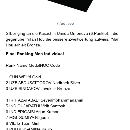
Yifan Hou
Silber ging an die Kasachin Umida Omonova (6 Punkte). , die
gegenüber Yifan Hou die bessere Zweitwertung aufwies. Yifan
Hou erhielt Bronze.
Final Ranking Men Individual
Rank Name MedalNOC Code
1 CHN WEI Yi Gold
2 UZB ABDUSATTOROV Nodirbek Silver
3 UZB SINDAROV Javokhir Bronze
4 IRIT ABATABAEI Seyedmohammadamin
5 IND GUJARATHI Vidit Santosh
6 IND ERIGAISI Arjun Kumar
7 MGL SUMIYA Bilguun
8 VIE le Tuan Minh
9 PHI BERSAMINA Paulo