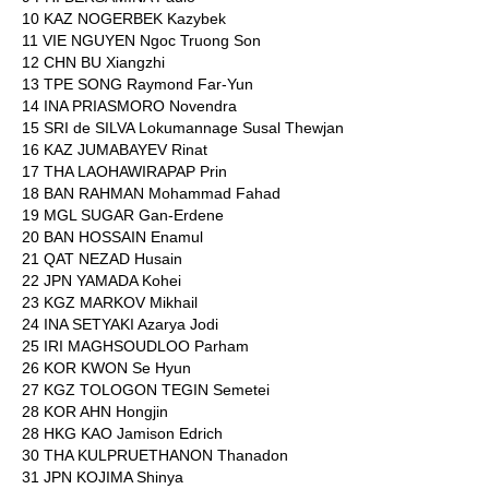
10 KAZ NOGERBEK Kazybek
11 VIE NGUYEN Ngoc Truong Son
12 CHN BU Xiangzhi
13 TPE SONG Raymond Far-Yun
14 INA PRIASMORO Novendra
15 SRI de SILVA Lokumannage Susal Thewjan
16 KAZ JUMABAYEV Rinat
17 THA LAOHAWIRAPAP Prin
18 BAN RAHMAN Mohammad Fahad
19 MGL SUGAR Gan-Erdene
20 BAN HOSSAIN Enamul
21 QAT NEZAD Husain
22 JPN YAMADA Kohei
23 KGZ MARKOV Mikhail
24 INA SETYAKI Azarya Jodi
25 IRI MAGHSOUDLOO Parham
26 KOR KWON Se Hyun
27 KGZ TOLOGON TEGIN Semetei
28 KOR AHN Hongjin
28 HKG KAO Jamison Edrich
30 THA KULPRUETHANON Thanadon
31 JPN KOJIMA Shinya