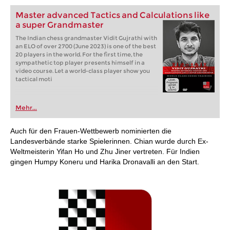
Master advanced Tactics and Calculations like
a super Grandmaster
The Indian chess grandmaster Vidit Gujrathi with
an ELO of over 2700 (June 2023) is one of the best
20 players in the world. For the first time, the
sympathetic top player presents himself in a
video course. Let a world-class player show you
tactical moti
Mehr...
Auch für den Frauen-Wettbewerb nominierten die
Landesverbände starke Spielerinnen. Chian wurde durch Ex-
Weltmeisterin Yifan Ho und Zhu Jiner vertreten. Für Indien
gingen Humpy Koneru und Harika Dronavalli an den Start.