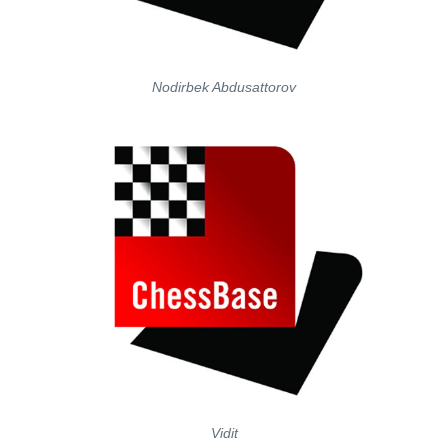
Nodirbek Abdusattorov
Vidit