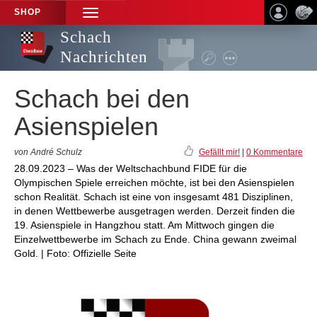
SHOP
TOGGLE
NAVIGATION
Schach
Nachrichten
Schach bei den
Asienspielen
von André Schulz
Gefällt mir!
|
0 Kommentare
28.09.2023 – Was der Weltschachbund FIDE für die
Olympischen Spiele erreichen möchte, ist bei den Asienspielen
schon Realität. Schach ist eine von insgesamt 481 Disziplinen,
in denen Wettbewerbe ausgetragen werden. Derzeit finden die
19. Asienspiele in Hangzhou statt. Am Mittwoch gingen die
Einzelwettbewerbe im Schach zu Ende. China gewann zweimal
Gold. | Foto: Offizielle Seite