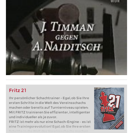
Fritz 21
Ihr persönlicher Schachtrainer - Egal, ob Sie Ihre
ersten Schritte in die Welt des Vereinsschachs
machen oder bereits auf Turnierniveau spielen:
Mit FRITZ trainieren Sie effizienter, intelligenter
und individueller als je zuvor.
FRITZ ist mehr als nur eine Schach-Engine – es ist
eine Trainingsrevolution! Egal, ob Sie Ihre ersten
Schritte in die Welt des Vereinsschachs machen