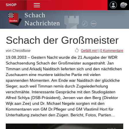
SHOP
TOGGLE
NAVIGATION
Schach
Nachrichten
Schach der Großmeister
von ChessBase
Gefällt mir!
|
0 Kommentare
19.08.2003 – Gestern Nacht wurde die 21.Ausgabe der WDR
Schachsendung Schach der Großmeister ausgestrahlt. Jan
Timman und Arkadij Naiditsch lieferten sich und den nächtlichen
Zuschauern eine muntere taktische Partie mit vielen
spannenden Momenten. Am Ende war Naiditsch der glückliche
Sieger, auch weil Timman remis durch Zugwiederholung
verschmähte. Interessante Gespräche mit den Studiogästen
Alfred Schlya (DSB-Präsident), Jeroen van den Berg (Direktor
Wijk aan Zee) und Dr. Michael Negele sorgten mit den
Kommentaren von GM Dr.Pfleger und GM Vlastimil Hort für
Unterhaltung zwischen den Zügen. Bericht, Fotos, Partien...