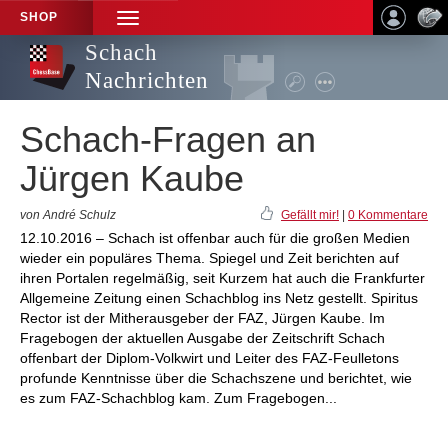
SHOP
TOGGLE
NAVIGATION
Schach
Nachrichten
Schach-Fragen an
Jürgen Kaube
von André Schulz
Gefällt mir!
|
0 Kommentare
12.10.2016 – Schach ist offenbar auch für die großen Medien
wieder ein populäres Thema. Spiegel und Zeit berichten auf
ihren Portalen regelmäßig, seit Kurzem hat auch die Frankfurter
Allgemeine Zeitung einen Schachblog ins Netz gestellt. Spiritus
Rector ist der Mitherausgeber der FAZ, Jürgen Kaube. Im
Fragebogen der aktuellen Ausgabe der Zeitschrift Schach
offenbart der Diplom-Volkwirt und Leiter des FAZ-Feulletons
profunde Kenntnisse über die Schachszene und berichtet, wie
es zum FAZ-Schachblog kam. Zum Fragebogen...