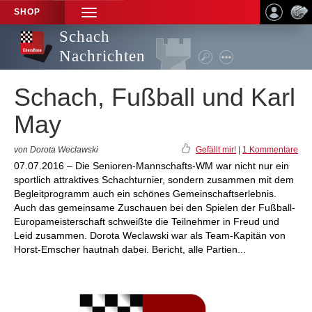
SHOP
TOGGLE
NAVIGATION
Schach
Nachrichten
Schach, Fußball und Karl
May
von Dorota Weclawski
Gefällt mir!
|
1 Kommentare
07.07.2016 – Die Senioren-Mannschafts-WM war nicht nur ein
sportlich attraktives Schachturnier, sondern zusammen mit dem
Begleitprogramm auch ein schönes Gemeinschaftserlebnis.
Auch das gemeinsame Zuschauen bei den Spielen der Fußball-
Europameisterschaft schweißte die Teilnehmer in Freud und
Leid zusammen. Dorota Weclawski war als Team-Kapitän von
Horst-Emscher hautnah dabei. Bericht, alle Partien...