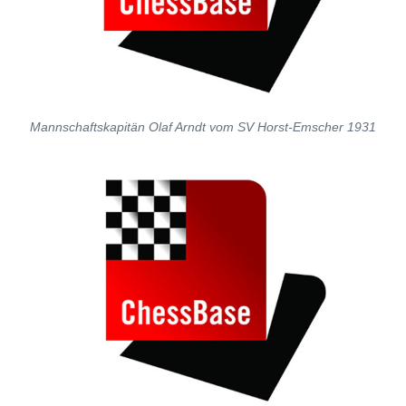
Mannschaftskapitän Olaf Arndt vom SV Horst-Emscher 1931