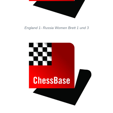
England 1- Russia Women Brett 1 und 3