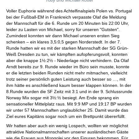
Toby und Michael Kotter
Voller Euphorie während des Achtelfinalspiels Polen vs. Portugal
bei der Fußball-EM in Frankreich verpasste Olaf die Meldung
der Mannschaft für die 6. Runde um 20 Minuten bis 22:00 Uhr,
leider zu Lasten von Michael, sorry für unseren "Gutsten".
Zumindest konnten wir dann Michael unseren ersten Sieg
schenken – ein klares 3,5:0,5 gegen Norderstedt. In der 7.
Runde hatten wir es mit der starken Mannschaft der SG Grün-
Weiß Dresden zu tun, wir kämpften aufopferungsvoll, konnten
aber die knappe 1½:2½ - Niederlage nicht verhindern. Da Olaf
Arndt bereits zur 9. Runde wieder im Büro sein musste, konnte
er die letzten beiden Runden nicht mehr mitmachen, vielleicht
trotz seiner persönlich guten Leistung auch besser so …, mit
ihm hätte es anschließend kaum besser klappen können. In der
8.Runde wurden die SF Zeitz mit 3:1 und in der 9. Schlussrunde
Norway Mix sogar mit 3½:½ besiegt. Am Ende sprang ein
sensationeller Mittelplatz raus. Mit 9:9 MP und 19:17 BP wurden
wir unter 57 Mannschaften unglaublicher 25. Damit wurde das
Ziel eures Kapitäns sogar noch um ein Brettpunkt übererfüllt.
Wir hatten aber auch ein wenig Lospech, wollten wir möglichst
attraktive Nationalmannschaften unserer ausländischen Gäste
wie die Frauen aus Mongolei vor den Figuren bekommen. Für