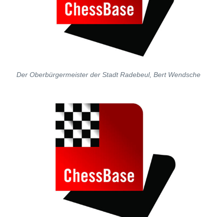
Der Oberbürgermeister der Stadt Radebeul, Bert Wendsche