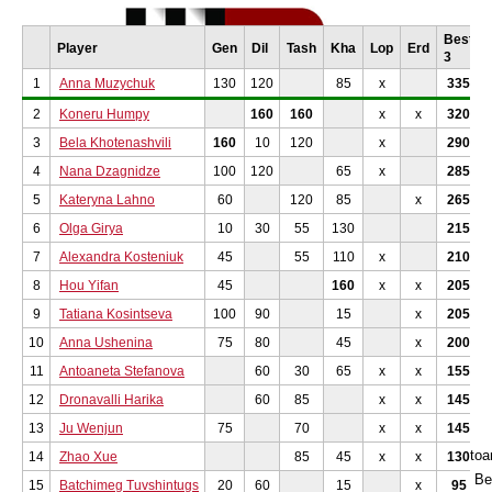
Best
Player
Gen
Dil
Tash
Kha
Lop
Erd
3
1
Anna Muzychuk
130
120
85
x
335
2
Koneru Humpy
160
160
x
x
320
3
Bela Khotenashvili
160
10
120
x
290
4
Nana Dzagnidze
100
120
65
x
285
5
Kateryna Lahno
60
120
85
x
265
6
Olga Girya
10
30
55
130
215
7
Alexandra Kosteniuk
45
55
110
x
210
8
Hou Yifan
45
160
x
x
205
9
Tatiana Kosintseva
100
90
15
x
205
Der Lopota See
10
Anna Ushenina
75
80
45
x
200
11
Antoaneta Stefanova
60
30
65
x
x
155
Ergebnisse der Runde 1
12
Dronavalli Harika
60
85
x
x
145
13
Ju Wenjun
75
70
x
x
145
SNo
.
Name
Rtg
Res.
Name
1
GM
Koneru
Humpy
2613
1 - 0
GM
Stefanova Antoa
14
Zhao Xue
85
45
x
x
130
2
GM
Zhao Xue
2538
½ - ½
IM
Khotenashvili
Be
15
Batchimeg Tuvshintugs
20
60
15
x
95