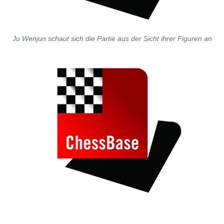
Ju Wenjun schaut sich die Partie aus der Sicht ihrer Figuren an