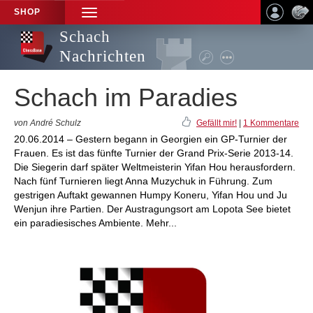
SHOP
TOGGLE
NAVIGATION
Schach
Nachrichten
Schach im Paradies
von André Schulz
Gefällt mir!
|
1 Kommentare
20.06.2014 – Gestern begann in Georgien ein GP-Turnier der
Frauen. Es ist das fünfte Turnier der Grand Prix-Serie 2013-14.
Die Siegerin darf später Weltmeisterin Yifan Hou herausfordern.
Nach fünf Turnieren liegt Anna Muzychuk in Führung. Zum
gestrigen Auftakt gewannen Humpy Koneru, Yifan Hou und Ju
Wenjun ihre Partien. Der Austragungsort am Lopota See bietet
ein paradiesisches Ambiente. Mehr...