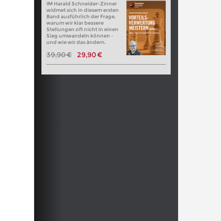
IM Harald Schneider-Zinner
widmet sich in diesem ersten
Band ausführlich der Frage,
warum wir klar bessere
Stellungen oft nicht in einen
Sieg umwandeln können –
und wie wir das ändern.
39,90 €
29,90 €