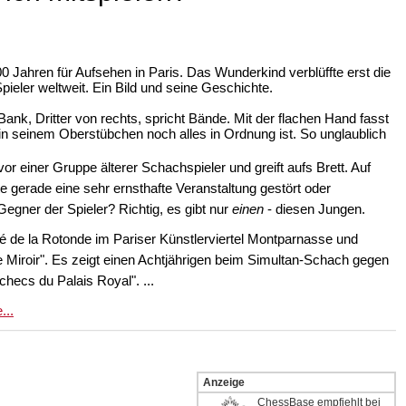
 Jahren für Aufsehen in Paris. Das Wunderkind verblüffte erst die
pieler weltweit. Ein Bild und seine Geschichte.
ank, Dritter von rechts, spricht Bände. Mit der flachen Hand fasst
ob in seinem Oberstübchen noch alles in Ordnung ist. So unglaublich
r einer Gruppe älterer Schachspieler und greift aufs Brett. Auf
e gerade eine sehr ernsthafte Veranstaltung gestört oder
egner der Spieler? Richtig, es gibt nur
einen
- diesen Jungen.
 de la Rotonde im Pariser Künstlerviertel Montparnasse und
 "Le Miroir". Es zeigt einen Achtjährigen beim Simultan-Schach gegen
hecs du Palais Royal". ...
...
Anzeige
ChessBase empfiehlt bei