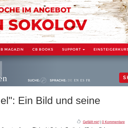
CB MAGAZIN
CB BOOKS
SUPPORT
EINSTEIGERKUR
en
S
SUCHE:
SPRACHE:
DE
EN
ES
FR
l": Ein Bild und seine
Gefällt mir!
|
0 Kommentare