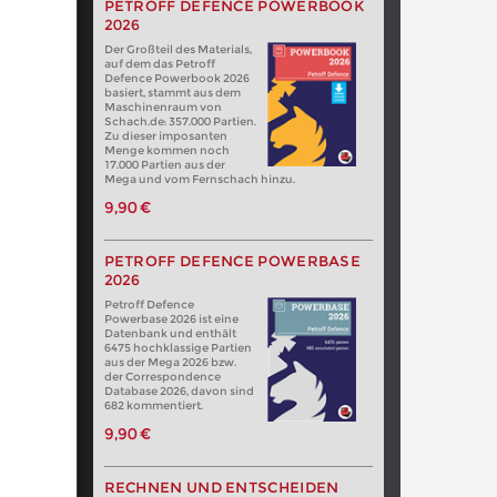
PETROFF DEFENCE POWERBOOK
2026
Der Großteil des Materials,
auf dem das Petroff
Defence Powerbook 2026
basiert, stammt aus dem
Maschinenraum von
Schach.de: 357.000 Partien.
Zu dieser imposanten
Menge kommen noch
17.000 Partien aus der
Mega und vom Fernschach hinzu.
9,90 €
PETROFF DEFENCE POWERBASE
2026
Petroff Defence
Powerbase 2026 ist eine
Datenbank und enthält
6475 hochklassige Partien
aus der Mega 2026 bzw.
der Correspondence
Database 2026, davon sind
682 kommentiert.
9,90 €
RECHNEN UND ENTSCHEIDEN