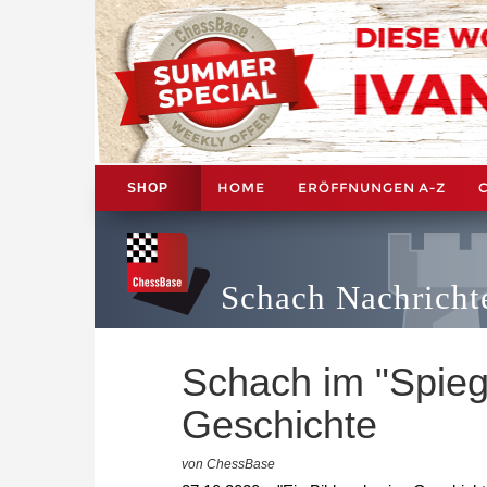
HOME
ERÖFFNUNGEN A-Z
SHOP
Schach Nachricht
Schach im "Spiege
Geschichte
von ChessBase