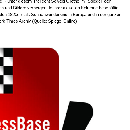
" - unter diesem Titel geht Solveig Grothe im "Spiegel" den
en und Bildern verbergen. In ihrer aktuellen Kolumne beschäftigt
 den 1920ern als Schachwunderkind in Europa und in der ganzen
ork Times Archiv (Quelle: Spiegel Online)