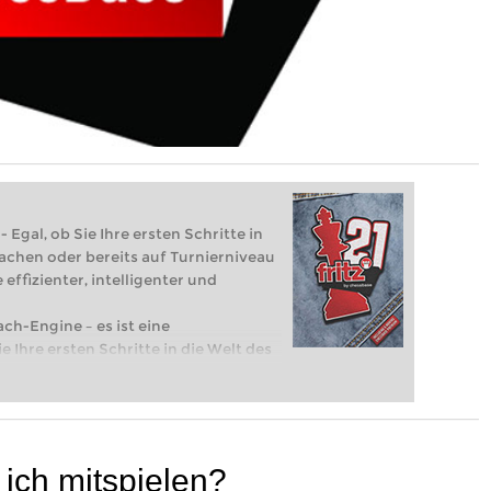
 Egal, ob Sie Ihre ersten Schritte in
achen oder bereits auf Turnierniveau
 effizienter, intelligenter und
ach-Engine – es ist eine
e Ihre ersten Schritte in die Welt des
eits auf Turnierniveau spielen: Mit
 intelligenter und individueller als je
 ich mitspielen?