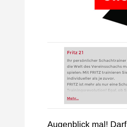
Fritz 21
Ihr persönlicher Schachtrainer -
die Welt des Vereinsschachs m
spielen: Mit FRITZ trainieren Sie
individueller als je zuvor.
FRITZ ist mehr als nur eine Sch
Trainingsrevolution! Egal, ob Si
Vereinsschachs machen oder ber
Mehr...
FRITZ trainieren Sie effizienter,
zuvor.
Augenblick mal!
Darf