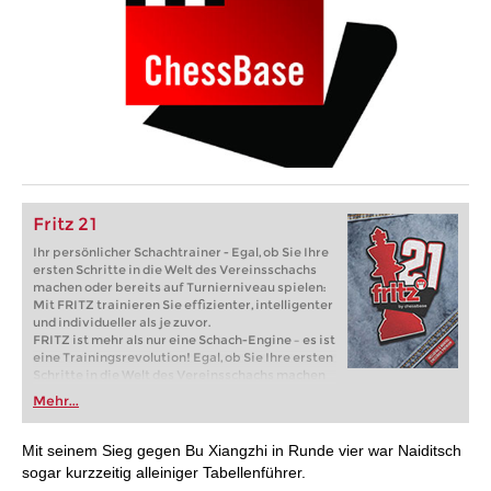
Fritz 21
Ihr persönlicher Schachtrainer - Egal, ob Sie Ihre
ersten Schritte in die Welt des Vereinsschachs
machen oder bereits auf Turnierniveau spielen:
Mit FRITZ trainieren Sie effizienter, intelligenter
und individueller als je zuvor.
FRITZ ist mehr als nur eine Schach-Engine – es ist
eine Trainingsrevolution! Egal, ob Sie Ihre ersten
Schritte in die Welt des Vereinsschachs machen
oder bereits auf Turnierniveau spielen: Mit
Mehr...
FRITZ trainieren Sie effizienter, intelligenter und
individueller als je zuvor.
Mit seinem Sieg gegen Bu Xiangzhi in Runde vier war Naiditsch
sogar kurzzeitig alleiniger Tabellenführer.