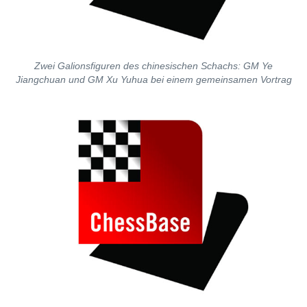
Zwei Galionsfiguren des chinesischen Schachs: GM Ye
Jiangchuan und GM Xu Yuhua bei einem gemeinsamen Vortrag