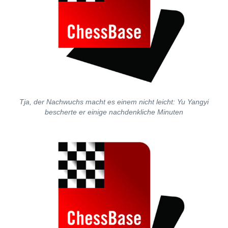
Tja, der Nachwuchs macht es einem nicht leicht: Yu Yangyi
bescherte er einige nachdenkliche Minuten