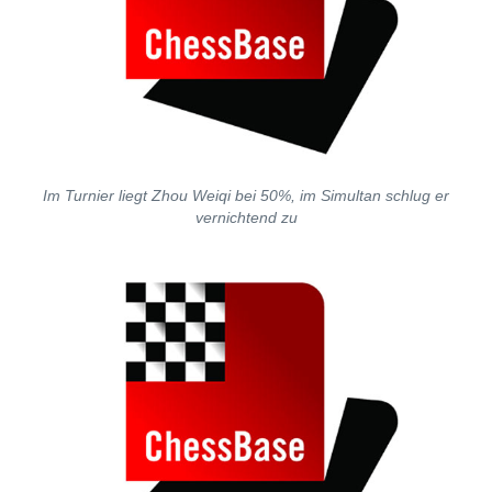
Im Turnier liegt Zhou Weiqi bei 50%, im Simultan schlug er
vernichtend zu