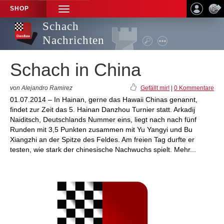
SHOP
TOGGLE
NAVIGATION
Schach
Nachrichten
Schach in China
von Alejandro Ramirez
Gefällt mir!
|
0 Kommentare
01.07.2014 – In Hainan, gerne das Hawaii Chinas genannt,
findet zur Zeit das 5. Hainan Danzhou Turnier statt. Arkadij
Naiditsch, Deutschlands Nummer eins, liegt nach nach fünf
Runden mit 3,5 Punkten zusammen mit Yu Yangyi und Bu
Xiangzhi an der Spitze des Feldes. Am freien Tag durfte er
testen, wie stark der chinesische Nachwuchs spielt. Mehr...