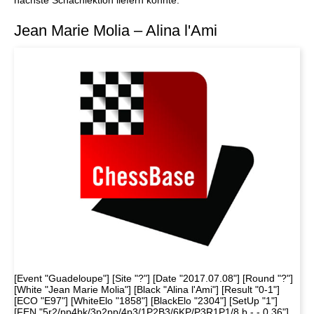
nächste Schachlektion liefern könnte:
Jean Marie Molia – Alina l'Ami
[Event "Guadeloupe"] [Site "?"] [Date "2017.07.08"] [Round "?"]
[White "Jean Marie Molia"] [Black "Alina l'Ami"] [Result "0-1"]
[ECO "E97"] [WhiteElo "1858"] [BlackElo "2304"] [SetUp "1"]
[FEN "5r2/pp4bk/3p2pp/4p3/1P2B3/6KP/P3R1P1/8 b - - 0 36"]