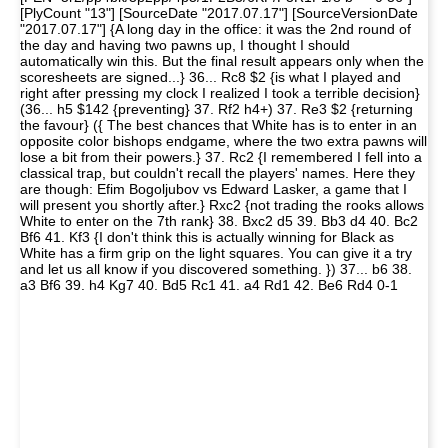
[PlyCount "13"] [SourceDate "2017.07.17"] [SourceVersionDate
"2017.07.17"] {A long day in the office: it was the 2nd round of
the day and having two pawns up, I thought I should
automatically win this. But the final result appears only when the
scoresheets are signed...} 36... Rc8 $2 {is what I played and
right after pressing my clock I realized I took a terrible decision}
(36... h5 $142 {preventing} 37. Rf2 h4+) 37. Re3 $2 {returning
the favour} ({ The best chances that White has is to enter in an
opposite color bishops endgame, where the two extra pawns will
lose a bit from their powers.} 37. Rc2 {I remembered I fell into a
classical trap, but couldn't recall the players' names. Here they
are though: Efim Bogoljubov vs Edward Lasker, a game that I
will present you shortly after.} Rxc2 {not trading the rooks allows
White to enter on the 7th rank} 38. Bxc2 d5 39. Bb3 d4 40. Bc2
Bf6 41. Kf3 {I don't think this is actually winning for Black as
White has a firm grip on the light squares. You can give it a try
and let us all know if you discovered something. }) 37... b6 38.
a3 Bf6 39. h4 Kg7 40. Bd5 Rc1 41. a4 Rd1 42. Be6 Rd4 0-1