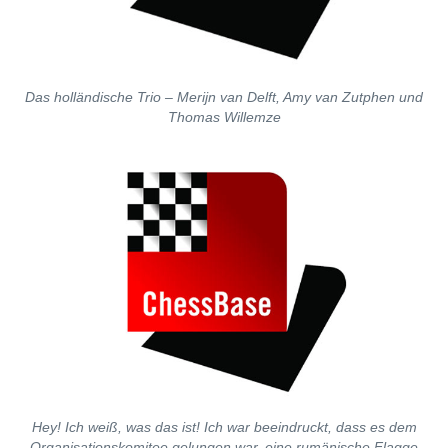
Das holländische Trio – Merijn van Delft, Amy van Zutphen und
Thomas Willemze
Hey! Ich weiß, was das ist! Ich war beeindruckt, dass es dem
Organisationskomitee gelungen war, eine rumänische Flagge