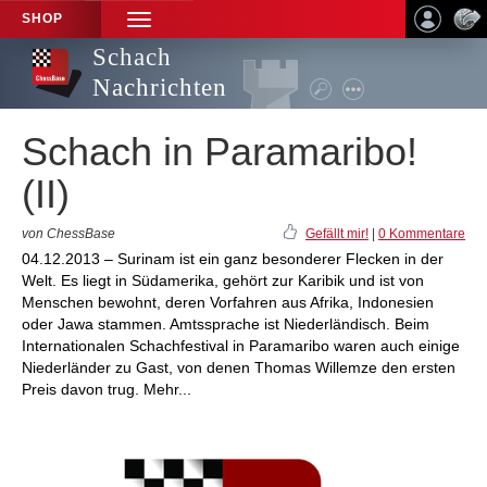
SHOP
TOGGLE
NAVIGATION
Schach
Nachrichten
Schach in Paramaribo!
(II)
von ChessBase
Gefällt mir!
|
0 Kommentare
04.12.2013 – Surinam ist ein ganz besonderer Flecken in der
Welt. Es liegt in Südamerika, gehört zur Karibik und ist von
Menschen bewohnt, deren Vorfahren aus Afrika, Indonesien
oder Jawa stammen. Amtssprache ist Niederländisch. Beim
Internationalen Schachfestival in Paramaribo waren auch einige
Niederländer zu Gast, von denen Thomas Willemze den ersten
Preis davon trug. Mehr...