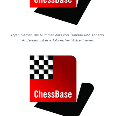
Ryan Harper, die Nummer eins von Trinidad und Tobago.
Außerdem ist er erfolgreicher Vollzeittrainer.