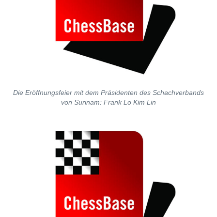
Die Eröffnungsfeier mit dem Präsidenten des Schachverbands
von Surinam: Frank Lo Kim Lin