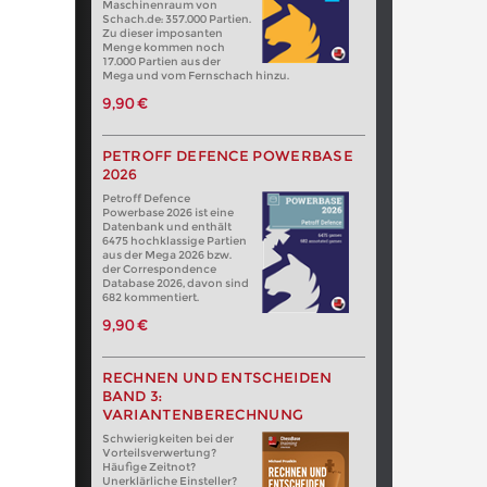
Maschinenraum von
Schach.de: 357.000 Partien.
Zu dieser imposanten
Menge kommen noch
17.000 Partien aus der
Mega und vom Fernschach hinzu.
9,90 €
PETROFF DEFENCE POWERBASE
2026
Petroff Defence
Powerbase 2026 ist eine
Datenbank und enthält
6475 hochklassige Partien
aus der Mega 2026 bzw.
der Correspondence
Database 2026, davon sind
682 kommentiert.
9,90 €
RECHNEN UND ENTSCHEIDEN
BAND 3:
VARIANTENBERECHNUNG
Schwierigkeiten bei der
Vorteilsverwertung?
Häufige Zeitnot?
Unerklärliche Einsteller?