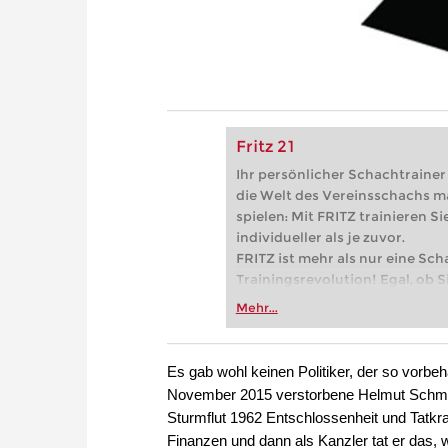
Fritz 21
Ihr persönlicher Schachtrainer -
die Welt des Vereinsschachs m
spielen: Mit FRITZ trainieren Sie
individueller als je zuvor.
FRITZ ist mehr als nur eine Sch
Trainingsrevolution! Egal, ob Si
Vereinsschachs machen oder ber
Mehr...
FRITZ trainieren Sie effizienter,
zuvor.
Es gab wohl keinen Politiker, der so vorbe
November 2015 verstorbene Helmut Schmidt
Sturmflut 1962 Entschlossenheit und Tatkraf
Finanzen und dann als Kanzler tat er das, w