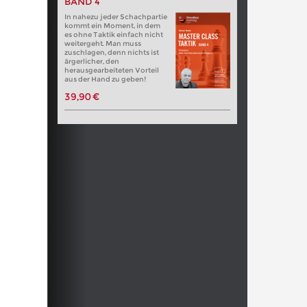
BAND 4
In nahezu jeder Schachpartie
kommt ein Moment, in dem
es ohne Taktik einfach nicht
weitergeht. Man muss
zuschlagen, denn nichts ist
ärgerlicher, den
herausgearbeiteten Vorteil
aus der Hand zu geben!
39,90 €