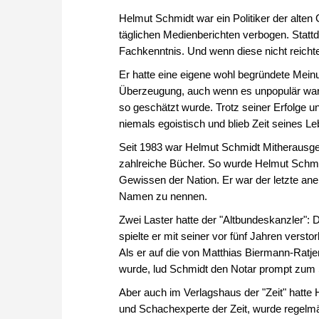
Helmut Schmidt war ein Politiker der alte
täglichen Medienberichten verbogen. Statt
Fachkenntnis. Und wenn diese nicht reichte
Er hatte eine eigene wohl begründete Mein
Überzeugung, auch wenn es unpopulär war. 
so geschätzt wurde. Trotz seiner Erfolge 
niemals egoistisch und blieb Zeit seines
Seit 1983 war Helmut Schmidt Mitherausge
zahlreiche Bücher. So wurde Helmut Schmi
Gewissen der Nation. Er war der letzte aner
Namen zu nennen.
Zwei Laster hatte der "Altbundeskanzler":
spielte er mit seiner vor fünf Jahren vers
Als er auf die von Matthias Biermann-Ratj
wurde, lud Schmidt den Notar prompt zum 
Aber auch im Verlagshaus der "Zeit" hatte 
und Schachexperte der Zeit, wurde regelmä