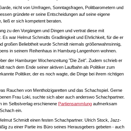
n Garde, nicht von Umfragen, Sonntagsfragen, Politbarometern und
dessen gründete er seine Entscheidungen auf seine eigene
, ließ er sich kompetent beraten.
ung zu den Vorgängen und Dingen und vertrat diese mit
Es war Helmut Schmidts Gradlinigkeit und Ehrlichkeit, für die er
und großen Beliebtheit wurde Schmidt niemals größenwahnsinnig,
 Lebens in seinem Reihenhaus in Hamburg-Langenhorn wohnen.
ber der Hamburger Wochenzeitung "Die Zeit". Zudem schrieb er
dt nach dem Ende seiner aktiven Laufbahn als Politiker zum
kannte Politiker, der es noch wagte, die Dinge bei ihrem richtigen
 Das Rauchen von Mentholzigaretten und das Schachspiel. Gerne
torbenen Frau Loki, suchte sich aber auch anderswo Schachpartner.
en im Selbstverlag erschienene
Partiensammlung
aufmerksam
Schach ein.
Helmut Schmidt einen festen Schachpartner. Ulrich Stock, Jazz-
ßig zu einer Partie ins Büro seines Herausgebers gebeten - auch