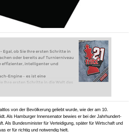
 Egal, ob Sie Ihre ersten Schritte in
achen oder bereits auf Turnierniveau
 effizienter, intelligenter und
ach-Engine – es ist eine
e Ihre ersten Schritte in die Welt des
eits auf Turnierniveau spielen: Mit
 intelligenter und individueller als je
haltlos von der Bevölkerung geliebt wurde, wie der am 10.
. Als Hamburger Innensenator bewies er bei der Jahrhundert-
t. Als Bundesminister für Verteidigung, später für Wirtschaft und
as er für richtig und notwendig hielt.