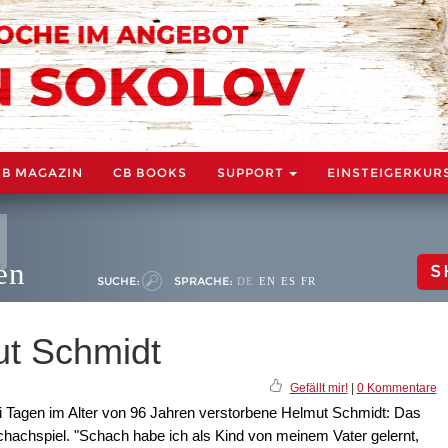
CB MAGAZIN
CB BOOKS
SUPPORT
EINSTEIGERKUR
en
S
SUCHE:
SPRACHE:
DE
EN
ES
FR
ut Schmidt
Gefällt mir!
|
0 Kommentare
ei Tagen im Alter von 96 Jahren verstorbene Helmut Schmidt: Das
hachspiel. "Schach habe ich als Kind von meinem Vater gelernt,