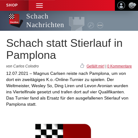
SHOP
TOGGLE
NAVIGATION
Schach
Nachrichten
Schach statt Stierlauf in
Pamplona
von Carlos Colodro
Gefällt mir!
|
0 Kommentare
12.07.2021 – Magnus Carlsen reiste nach Pamplona, um von
dort ein zweitägiges K.o.-Online-Turnier zu spielen. Der
Weltmeister, Wesley So, Ding Liren und Levon Aronian wurden
ins Viertelfinale gesetzt und trafen dort auf vier Qualifikanten.
Das Turnier fand als Ersatz für den ausgefallenen Stierlauf von
Pamplona statt.