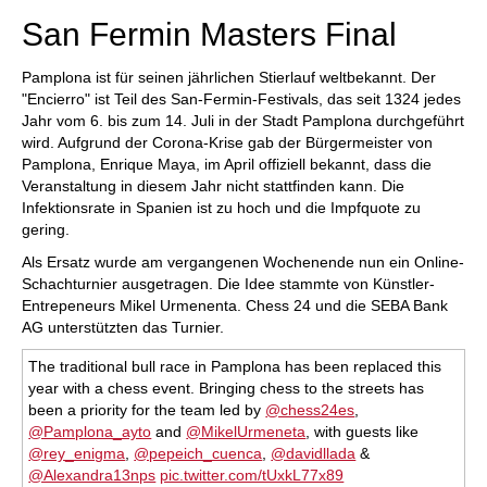
San Fermin Masters Final
Pamplona ist für seinen jährlichen Stierlauf weltbekannt. Der
"Encierro" ist Teil des San-Fermin-Festivals, das seit 1324 jedes
Jahr vom 6. bis zum 14. Juli in der Stadt Pamplona durchgeführt
wird. Aufgrund der Corona-Krise gab der Bürgermeister von
Pamplona, Enrique Maya, im April offiziell bekannt, dass die
Veranstaltung in diesem Jahr nicht stattfinden kann. Die
Infektionsrate in Spanien ist zu hoch und die Impfquote zu
gering.
Als Ersatz wurde am vergangenen Wochenende nun ein Online-
Schachturnier ausgetragen. Die Idee stammte von Künstler-
Entrepeneurs Mikel Urmenenta. Chess 24 und die SEBA Bank
AG unterstützten das Turnier.
The traditional bull race in Pamplona has been replaced this
year with a chess event. Bringing chess to the streets has
been a priority for the team led by
@chess24es
,
@Pamplona_ayto
and
@MikelUrmeneta
, with guests like
@rey_enigma
,
@pepeich_cuenca
,
@davidllada
&
@Alexandra13nps
pic.twitter.com/tUxkL77x89