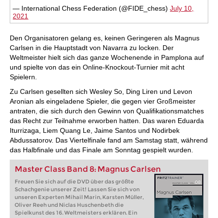
— International Chess Federation (@FIDE_chess)
July 10,
2021
Den Organisatoren gelang es, keinen Geringeren als Magnus
Carlsen in die Hauptstadt von Navarra zu locken. Der
Weltmeister hielt sich das ganze Wochenende in Pamplona auf
und spielte von das ein Online-Knockout-Turnier mit acht
Spielern.
Zu Carlsen gesellten sich Wesley So, Ding Liren und Levon
Aronian als eingeladene Spieler, die gegen vier Großmeister
antraten, die sich durch den Gewinn von Qualifikationsmatches
das Recht zur Teilnahme erworben hatten. Das waren Eduarda
Iturrizaga, Liem Quang Le, Jaime Santos und Nodirbek
Abdussatorov. Das Viertelfinale fand am Samstag statt, während
das Halbfinale und das Finale am Sonntag gespielt wurden.
Master Class Band 8: Magnus Carlsen
Freuen Sie sich auf die DVD über das größte
Schachgenie unserer Zeit! Lassen Sie sich von
unseren Experten Mihail Marin, Karsten Müller,
Oliver Reeh und Niclas Huschenbeth die
Spielkunst des 16. Weltmeisters erklären. Ein