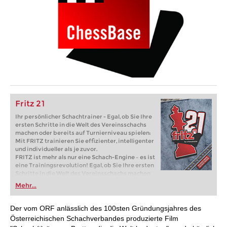
Fritz 21
Ihr persönlicher Schachtrainer - Egal, ob Sie Ihre
ersten Schritte in die Welt des Vereinsschachs
machen oder bereits auf Turnierniveau spielen:
Mit FRITZ trainieren Sie effizienter, intelligenter
und individueller als je zuvor.
FRITZ ist mehr als nur eine Schach-Engine – es ist
eine Trainingsrevolution! Egal, ob Sie Ihre ersten
Schritte in die Welt des Vereinsschachs machen
oder bereits auf Turnierniveau spielen: Mit
Mehr...
FRITZ trainieren Sie effizienter, intelligenter und
individueller als je zuvor.
Der vom ORF anlässlich des 100sten Gründungsjahres des
Österreichischen Schachverbandes produzierte Film