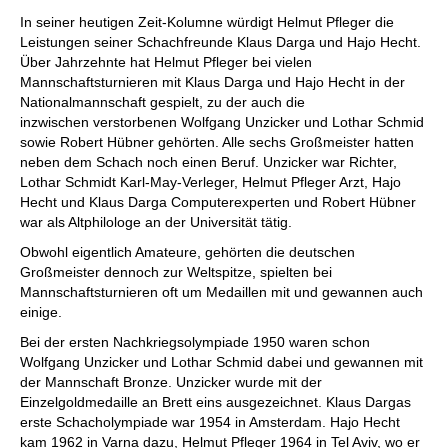
individueller als je zuvor.
In seiner heutigen Zeit-Kolumne würdigt Helmut Pfleger die
Leistungen seiner Schachfreunde Klaus Darga und Hajo Hecht.
Über Jahrzehnte hat Helmut Pfleger bei vielen
Mannschaftsturnieren mit Klaus Darga und Hajo Hecht in der
Nationalmannschaft gespielt, zu der auch die
inzwischen verstorbenen Wolfgang Unzicker und Lothar Schmid
sowie Robert Hübner gehörten. Alle sechs Großmeister hatten
neben dem Schach noch einen Beruf. Unzicker war Richter,
Lothar Schmidt Karl-May-Verleger, Helmut Pfleger Arzt, Hajo
Hecht und Klaus Darga Computerexperten und Robert Hübner
war als Altphilologe an der Universität tätig.
Obwohl eigentlich Amateure, gehörten die deutschen
Großmeister dennoch zur Weltspitze, spielten bei
Mannschaftsturnieren oft um Medaillen mit und gewannen auch
einige.
Bei der ersten Nachkriegsolympiade 1950 waren schon
Wolfgang Unzicker und Lothar Schmid dabei und gewannen mit
der Mannschaft Bronze. Unzicker wurde mit der
Einzelgoldmedaille an Brett eins ausgezeichnet. Klaus Dargas
erste Schacholympiade war 1954 in Amsterdam. Hajo Hecht
kam 1962 in Varna dazu, Helmut Pfleger 1964 in Tel Aviv, wo er