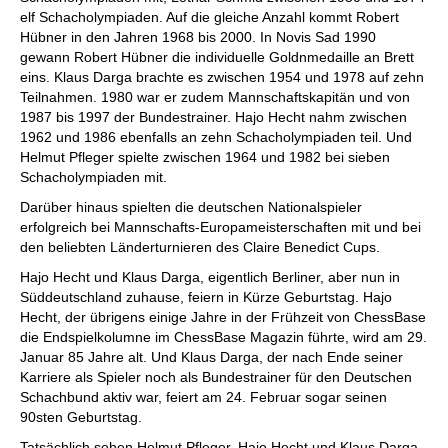
elf Schacholympiaden. Auf die gleiche Anzahl kommt Robert
Hübner in den Jahren 1968 bis 2000. In Novis Sad 1990
gewann Robert Hübner die individuelle Goldnmedaille an Brett
eins. Klaus Darga brachte es zwischen 1954 und 1978 auf zehn
Teilnahmen. 1980 war er zudem Mannschaftskapitän und von
1987 bis 1997 der Bundestrainer. Hajo Hecht nahm zwischen
1962 und 1986 ebenfalls an zehn Schacholympiaden teil. Und
Helmut Pfleger spielte zwischen 1964 und 1982 bei sieben
Schacholympiaden mit.
Darüber hinaus spielten die deutschen Nationalspieler
erfolgreich bei Mannschafts-Europameisterschaften mit und bei
den beliebten Länderturnieren des Claire Benedict Cups.
Hajo Hecht und Klaus Darga, eigentlich Berliner, aber nun in
Süddeutschland zuhause, feiern in Kürze Geburtstag. Hajo
Hecht, der übrigens einige Jahre in der Frühzeit von ChessBase
die Endspielkolumne im ChessBase Magazin führte, wird am 29.
Januar 85 Jahre alt. Und Klaus Darga, der nach Ende seiner
Karriere als Spieler noch als Bundestrainer für den Deutschen
Schachbund aktiv war, feiert am 24. Februar sogar seinen
90sten Geburtstag.
Tatsächlich sehen Helmut Pfleger, Hajo Hecht und Klaus Darga