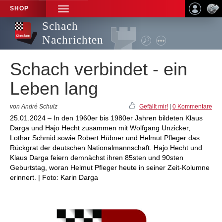
SHOP
TOGGLE
NAVIGATION
Schach
Nachrichten
Schach verbindet - ein
Leben lang
von André Schulz
Gefällt mir!
|
0 Kommentare
25.01.2024 – In den 1960er bis 1980er Jahren bildeten Klaus
Darga und Hajo Hecht zusammen mit Wolfgang Unzicker,
Lothar Schmid sowie Robert Hübner und Helmut Pfleger das
Rückgrat der deutschen Nationalmannschaft. Hajo Hecht und
Klaus Darga feiern demnächst ihren 85sten und 90sten
Geburtstag, woran Helmut Pfleger heute in seiner Zeit-Kolumne
erinnert. | Foto: Karin Darga