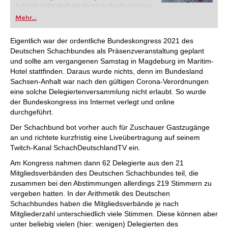
Schritte in die Welt des Vereinsschachs machen
oder bereits auf Turnierniveau spielen: Mit
Mehr...
FRITZ trainieren Sie effizienter, intelligenter und
individueller als je zuvor.
Eigentlich war der ordentliche Bundeskongress 2021 des
Deutschen Schachbundes als Präsenzveranstaltung geplant
und sollte am vergangenen Samstag in Magdeburg im Maritim-
Hotel stattfinden. Daraus wurde nichts, denn im Bundesland
Sachsen-Anhalt war nach den gültigen Corona-Verordnungen
eine solche Delegiertenversammlung nicht erlaubt. So wurde
der Bundeskongress ins Internet verlegt und online
durchgeführt.
Der Schachbund bot vorher auch für Zuschauer Gastzugänge
an und richtete kurzfristig eine Liveübertragung auf seinem
Twitch-Kanal SchachDeutschlandTV ein.
Am Kongress nahmen dann 62 Delegierte aus den 21
Mitgliedsverbänden des Deutschen Schachbundes teil, die
zusammen bei den Abstimmungen allerdings 219 Stimmern zu
vergeben hatten. In der Arithmetik des Deutschen
Schachbundes haben die Mitgliedsverbände je nach
Mitgliederzahl unterschiedlich viele Stimmen. Diese können aber
unter beliebig vielen (hier: wenigen) Delegierten des