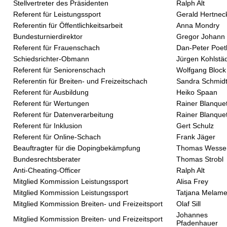
Stellvertreter des Präsidenten
Ralph Alt
Referent für Leistungssport
Gerald Hertnec
Referentin für Öffentlichkeitsarbeit
Anna Mondry
Bundesturnierdirektor
Gregor Johann
Referent für Frauenschach
Dan-Peter Poet
Schiedsrichter-Obmann
Jürgen Kohlstä
Referent für Seniorenschach
Wolfgang Block
Referentin für Breiten- und Freizeitschach
Sandra Schmid
Referent für Ausbildung
Heiko Spaan
Referent für Wertungen
Rainer Blanquet
Referent für Datenverarbeitung
Rainer Blanquet
Referent für Inklusion
Gert Schulz
Referent für Online-Schach
Frank Jäger
Beauftragter für die Dopingbekämpfung
Thomas Wesse
Bundesrechtsberater
Thomas Strobl
Anti-Cheating-Officer
Ralph Alt
Mitglied Kommission Leistungssport
Alisa Frey
Mitglied Kommission Leistungssport
Tatjana Melam
Mitglied Kommission Breiten- und Freizeitsport
Olaf Sill
Johannes
Mitglied Kommission Breiten- und Freizeitsport
Pfadenhauer