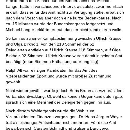
Präsidenten des Schachbundes Niedersachsens. Michael
Langer hatte in verschiedenen Interviews zuletzt zwar mehrfach
erklärt, dass er für das Amt nicht zur Verfügung stehe, erbat sich
nach dem Vorschlag aber doch eine kurze Bedenkpause. Nach
ca. 15 Minuten wurde der Bundeskongress fortgesetzt und
Michael Langer erklärte erneut, dass er nicht kandidieren wolle.
So kam es zu einer Kampfabstimmung zwischen Ullrich Krause
und Olga Birkholz. Von den 219 Stimmen der 62
Delegierten entfielen auf Ullrich Krause 118 Stimmen, auf Olga
Birkholz 92 Stimmen. Ullrich Krause wurde damit in seinem Amt
bestätigt (neun Stimmen Enthaltung oder ungültig).
Ralph Alt war einziger Kandidaten für das Amt des
Vizepräsidenten Sport und wurde mit großer Zustimmung
gewählt.
Nicht wiedergewählt wurde jedoch Boris Bruhn als Vizepräsident
Verbandsentwicklung. Obwohl es keinen Gegenkandidaten gab,
sprach sich eine Mehrheit der Delegierten gegen ihn aus.
Nach diesem Wahlergebnis wurde die Wahl zum
Vizepräsidenten Finanzen vorgezogen. Dr. Hans-Jürgen Weyer
trat als bisheriger Amtsinhaber nicht mehr an. Für diese Amt
bewarben sich Carsten Schmidt und Gulsana Barpiyeva.