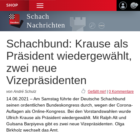
SHOP
TOGGLE
NAVIGATION
Schach
Nachrichten
Schachbund: Krause als
Präsident wiedergewählt,
zwei neue
Vizepräsidenten
von André Schulz
Gefällt mir!
|
0 Kommentare
14.06.2021 – Am Samstag führte der Deutsche Schachbund
seinen ordentlichen Bundeskongress durch, wegen der Corona-
Auflagen als Online-Kongress. Bei den Vorstandswahlen wurde
Ullrich Krause als Präsident wiedergewählt. Mit Ralph Alt und
Gulsana Barpiyeva gibt es zwei neue Vizepräsidenten. Olga
Birkholz wechselt das Amt.