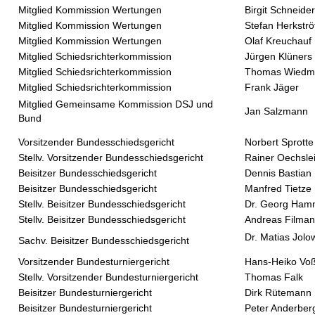
Mitglied Kommission Wertungen
Birgit Schneider
Mitglied Kommission Wertungen
Stefan Herkströ
Mitglied Kommission Wertungen
Olaf Kreuchauf
Mitglied Schiedsrichterkommission
Jürgen Klüners
Mitglied Schiedsrichterkommission
Thomas Wiedm
Mitglied Schiedsrichterkommission
Frank Jäger
Mitglied Gemeinsame Kommission DSJ und
Jan Salzmann
Bund
Vorsitzender Bundesschiedsgericht
Norbert Sprotte
Stellv. Vorsitzender Bundesschiedsgericht
Rainer Oechsle
Beisitzer Bundesschiedsgericht
Dennis Bastian
Beisitzer Bundesschiedsgericht
Manfred Tietze
Stellv. Beisitzer Bundesschiedsgericht
Dr. Georg Ha
Stellv. Beisitzer Bundesschiedsgericht
Andreas Filma
Dr. Matias Jolo
Sachv. Beisitzer Bundesschiedsgericht
Vorsitzender Bundesturniergericht
Hans-Heiko Vo
Stellv. Vorsitzender Bundesturniergericht
Thomas Falk
Beisitzer Bundesturniergericht
Dirk Rütemann
Beisitzer Bundesturniergericht
Peter Anderber