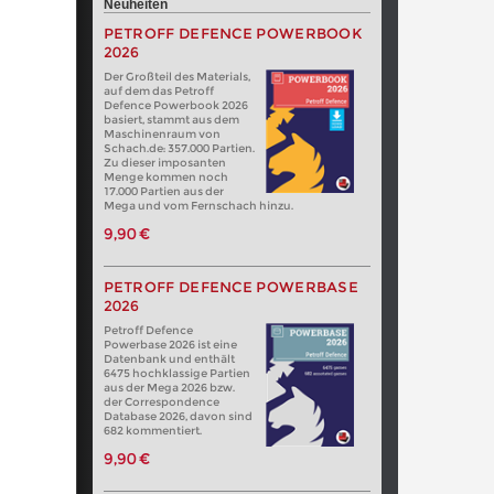
Neuheiten
PETROFF DEFENCE POWERBOOK
2026
Der Großteil des Materials,
auf dem das Petroff
Defence Powerbook 2026
basiert, stammt aus dem
Maschinenraum von
Schach.de: 357.000 Partien.
Zu dieser imposanten
Menge kommen noch
17.000 Partien aus der
Mega und vom Fernschach hinzu.
9,90 €
PETROFF DEFENCE POWERBASE
2026
Petroff Defence
Powerbase 2026 ist eine
Datenbank und enthält
6475 hochklassige Partien
aus der Mega 2026 bzw.
der Correspondence
Database 2026, davon sind
682 kommentiert.
9,90 €