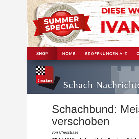
HOME
ERÖFFNUNGEN A-Z
SHOP
Schach Nachricht
Schachbund: Meis
verschoben
von ChessBase