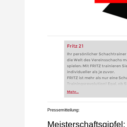
Fritz 21
Ihr persönlicher Schachtrainer -
die Welt des Vereinsschachs m
spielen: Mit FRITZ trainieren Sie
individueller als je zuvor.
FRITZ ist mehr als nur eine Sch
Trainingsrevolution! Egal, ob Si
Vereinsschachs machen oder ber
Mehr...
FRITZ trainieren Sie effizienter,
zuvor.
Pressemitteilung:
Meisterschaftsgipfel