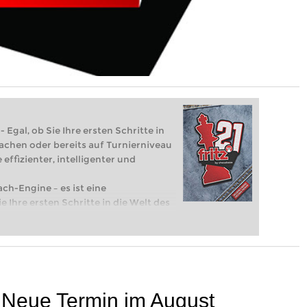
 Egal, ob Sie Ihre ersten Schritte in
achen oder bereits auf Turnierniveau
 effizienter, intelligenter und
ach-Engine – es ist eine
e Ihre ersten Schritte in die Welt des
eits auf Turnierniveau spielen: Mit
 intelligenter und individueller als je
: Neue Termin im August