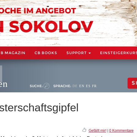
CB MAGAZIN
CB BOOKS
SUPPORT
EINSTEIGERKUR
en
S
SUCHE:
SPRACHE:
DE
EN
ES
FR
terschaftsgipfel
Gefällt mir!
|
0 Kommentare