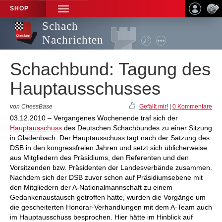
SHOP
TOGGLE
NAVIGATION
Schach
Nachrichten
Schachbund: Tagung des
Hauptausschusses
von ChessBase
Gefällt mir!
|
0 Kommentare
03.12.2010 – Vergangenes Wochenende traf sich der
Hauptausschuss
des Deutschen Schachbundes zu einer Sitzung
in Gladenbach. Der Hauptausschuss tagt nach der Satzung des
DSB in den kongressfreien Jahren und setzt sich üblicherweise
aus Mitgliedern des Präsidiums, den Referenten und den
Vorsitzenden bzw. Präsidenten der Landesverbände zusammen.
Nachdem sich der DSB zuvor schon auf Präsidiumsebene mit
den Mitgliedern der A-Nationalmannschaft zu einem
Gedankenaustausch getroffen hatte, wurden die Vorgänge um
die gescheiterten Honorar-Verhandlungen mit dem A-Team auch
im Hauptausschuss besprochen. Hier hätte im Hinblick auf