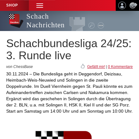
SHOP
TOGGLE
NAVIGATION
Schach
Nachrichten
Schachbundesliga 24/25:
3. Runde live
von ChessBase
Gefällt mir!
|
0 Kommentare
30.11.2024 – Die Bundesliga geht in Deggendorf, Deizisau,
Heimbach-Weis-Neuwied und Solingen in die zweite
Doppelrunde. Im Duell Viernheim gegen St. Pauli könnte es zum
Aufeinandertreffen zwischen Carlsen und Nakamura kommen.
Ergänzt wird das geschehen in Solingen durch die Übertragung
der 2. BLN, u.a. mit Solingen II, HSK II, Kiel II und der SG Porz.
Start am Samstag um 14:00 Uhr und am Sonntag um 10:00 Uhr.