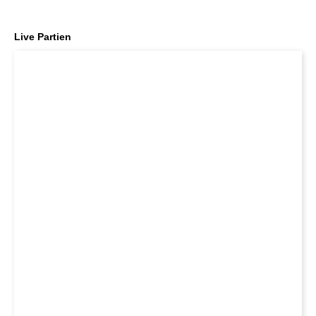
individueller als je zuvor.
Live Partien