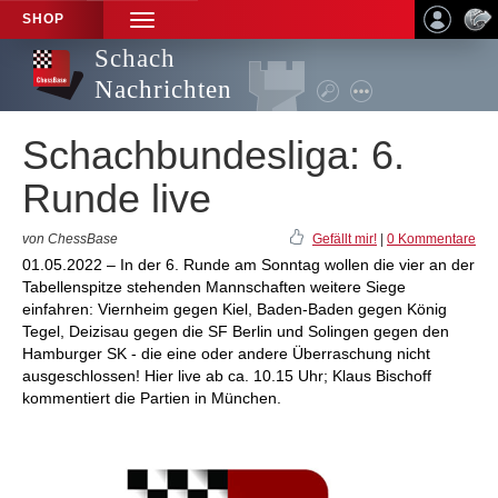
SHOP
TOGGLE
NAVIGATION
Schach
Nachrichten
Schachbundesliga: 6.
Runde live
von ChessBase
Gefällt mir!
|
0 Kommentare
01.05.2022 – In der 6. Runde am Sonntag wollen die vier an der
Tabellenspitze stehenden Mannschaften weitere Siege
einfahren: Viernheim gegen Kiel, Baden-Baden gegen König
Tegel, Deizisau gegen die SF Berlin und Solingen gegen den
Hamburger SK - die eine oder andere Überraschung nicht
ausgeschlossen! Hier live ab ca. 10.15 Uhr; Klaus Bischoff
kommentiert die Partien in München.