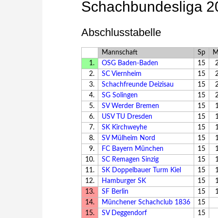
Schachbundesliga 2
Abschlusstabelle
Mannschaft
Sp
M
1.
OSG Baden-Baden
15
2.
SC Viernheim
15
3.
Schachfreunde Deizisau
15
4.
SG Solingen
15
5.
SV Werder Bremen
15
6.
USV TU Dresden
15
7.
SK Kirchweyhe
15
8.
SV Mülheim Nord
15
9.
FC Bayern München
15
10.
SC Remagen Sinzig
15
11.
SK Doppelbauer Turm Kiel
15
12.
Hamburger SK
15
13.
SF Berlin
15
14.
Münchener Schachclub 1836
15
15.
SV Deggendorf
15