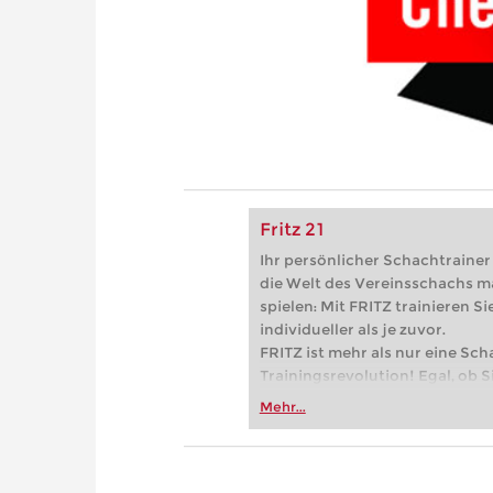
Fritz 21
Ihr persönlicher Schachtrainer -
die Welt des Vereinsschachs m
spielen: Mit FRITZ trainieren Sie
individueller als je zuvor.
FRITZ ist mehr als nur eine Sch
Trainingsrevolution! Egal, ob Si
Vereinsschachs machen oder ber
Mehr...
FRITZ trainieren Sie effizienter,
zuvor.