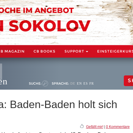
CB MAGAZIN
CB BOOKS
SUPPORT
EINSTEIGERKUR
en
S
SUCHE:
SPRACHE:
DE
EN
ES
FR
: Baden-Baden holt sich
Gefällt mir!
|
0 Kommentare