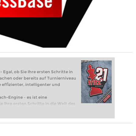
 Egal, ob Sie Ihre ersten Schritte in
achen oder bereits auf Turnierniveau
 effizienter, intelligenter und
ach-Engine – es ist eine
e Ihre ersten Schritte in die Welt des
eits auf Turnierniveau spielen: Mit
 intelligenter und individueller als je