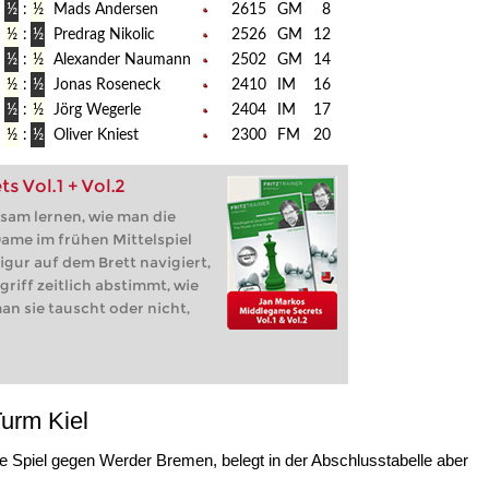
½
:
½
Mads Andersen
2615
GM
8
½
:
½
Predrag Nikolic
2526
GM
12
½
:
½
Alexander Naumann
2502
GM
14
½
:
½
Jonas Roseneck
2410
IM
16
½
:
½
Jörg Wegerle
2404
IM
17
½
:
½
Oliver Kniest
2300
FM
20
 Vol.1 + Vol.2
sam lernen, wie man die
Dame im frühen Mittelspiel
igur auf dem Brett navigiert,
iff zeitlich abstimmt, wie
n sie tauscht oder nicht,
urm Kiel
 Spiel gegen Werder Bremen, belegt in der Abschlusstabelle aber