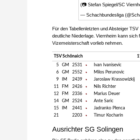
(📷 Stefan Spiegel/SC Viern
— Schachbundesliga (@Sc
Für den Tabellenletzten und Absteiger TS
deutliche Niederlage. Viernheim kann sich 
Vizemeisterschaft vorlieb nehmen.
TSV Schönaich
1
5
GM
2531
Ivan Ivanisevic
6
GM
2552
Milos Perunovic
9
IM
2439
Jaroslaw Krassowizkij
11
FM
2426
Nils Richter
12
FM
2336
Marius Deuer
14
GM
2524
Ante Saric
15
IM
2441
Jadranko Plenca
21
2203
Timur Kocharin
Ausrichter SG Solingen