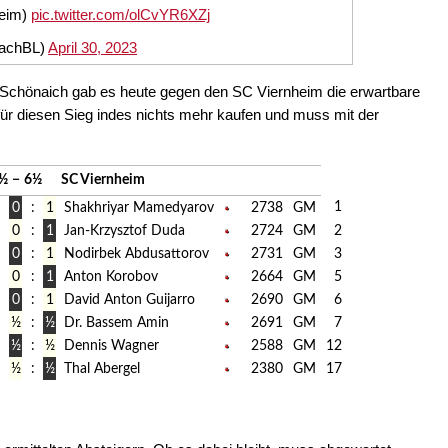
heim)
pic.twitter.com/olCvYR6XZj
hachBL)
April 30, 2023
V Schönaich gab es heute gegen den SC Viernheim die erwartbare
für diesen Sieg indes nichts mehr kaufen und muss mit der
½
−
6½
SC Viernheim
1
0
:
1
Shakhriyar Mamedyarov
2738
GM
0
:
1
Jan-Krzysztof Duda
2724
GM
2
0
:
1
Nodirbek Abdusattorov
2731
GM
3
0
:
1
Anton Korobov
2664
GM
5
0
:
1
David Anton Guijarro
2690
GM
6
½
:
½
Dr. Bassem Amin
2691
GM
7
½
:
½
Dennis Wagner
2588
GM
12
½
:
½
Thal Abergel
2380
GM
17