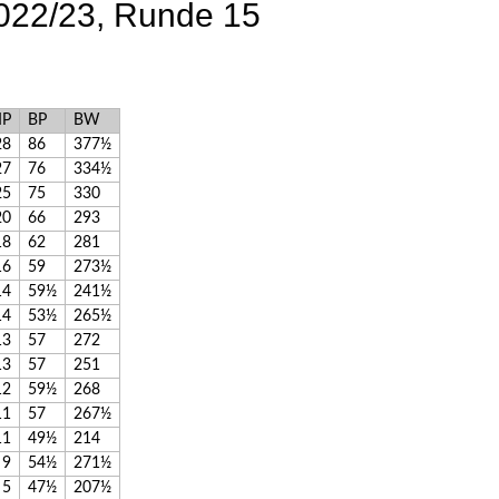
022/23, Runde 15
P
BP
BW
28
86
377½
27
76
334½
25
75
330
20
66
293
18
62
281
16
59
273½
14
59½
241½
14
53½
265½
13
57
272
13
57
251
12
59½
268
11
57
267½
11
49½
214
9
54½
271½
5
47½
207½