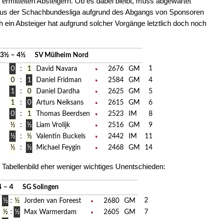
 ermittelten Absteigern. Ob es dabei bleibt, muss abgewartet
us der Schachbundesliga aufgrund des Abgangs von Sponsoren
h ein Absteiger hat aufgrund solcher Vorgänge letztlich doch noch
3½
−
4½
SV Mülheim Nord
1
0
:
1
David Navara
2676
GM
0
:
1
Daniel Fridman
2584
GM
4
1
:
0
Daniel Dardha
2625
GM
5
1
:
0
Arturs Neiksans
2615
GM
6
0
:
1
Thomas Beerdsen
2523
IM
8
½
:
½
Liam Vrolijk
2516
GM
9
½
:
½
Valentin Buckels
2442
IM
11
½
:
½
Michael Feygin
2468
GM
14
 Tabellenbild eher weniger wichtiges Unentschieden:
4
−
4
SG Solingen
2
½
:
½
Jorden van Foreest
2680
GM
½
:
½
Max Warmerdam
2605
GM
7