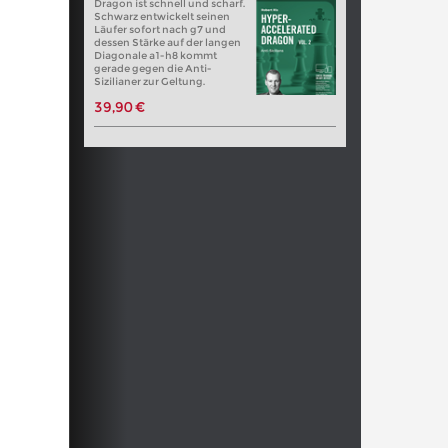
Dragon ist schnell und scharf.
Schwarz entwickelt seinen
Läufer sofort nach g7 und
dessen Stärke auf der langen
Diagonale a1-h8 kommt
gerade gegen die Anti-
Sizilianer zur Geltung.
39,90 €