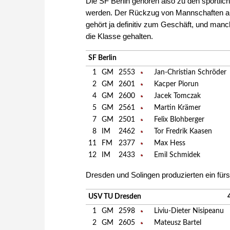
Die SF Berlin gehören also zu den sportlich
werden. Der Rückzug von Mannschaften a
gehört ja definitiv zum Geschäft, und manc
die Klasse gehalten.
SF Berlin
1
GM
2553
Jan-Christian Schröder
2
GM
2601
Kacper Piorun
4
GM
2600
Jacek Tomczak
5
GM
2561
Martin Krämer
7
GM
2501
Felix Blohberger
8
IM
2462
Tor Fredrik Kaasen
11
FM
2377
Max Hess
12
IM
2433
Emil Schmidek
Dresden und Solingen produzierten ein fürs
USV TU Dresden
1
GM
2598
Liviu-Dieter Nisipeanu
2
GM
2605
Mateusz Bartel