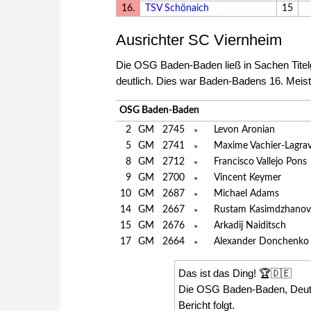
16.
TSV Schönaich
15
Ausrichter SC Viernheim
Die OSG Baden-Baden ließ in Sachen Tite
deutlich. Dies war Baden-Badens 16. Meist
OSG Baden-Baden
2
GM
2745
Levon Aronian
5
GM
2741
Maxime Vachier-Lagra
8
GM
2712
Francisco Vallejo Pons
9
GM
2700
Vincent Keymer
10
GM
2687
Michael Adams
14
GM
2667
Rustam Kasimdzhanov
15
GM
2676
Arkadij Naiditsch
17
GM
2664
Alexander Donchenko
Das ist das Ding! 🏆🇩🇪
Die OSG Baden-Baden, Deut
Bericht folgt.