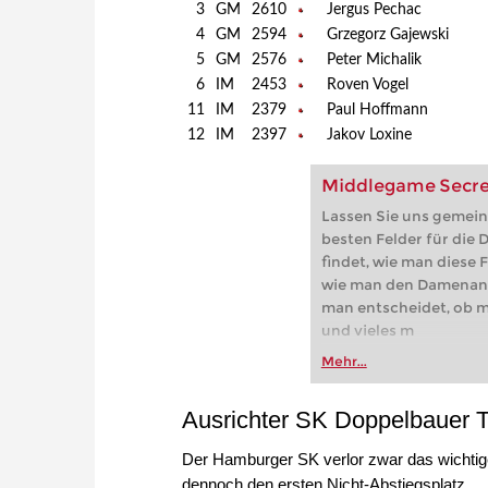
3
GM
2610
Jergus Pechac
4
GM
2594
Grzegorz Gajewski
5
GM
2576
Peter Michalik
6
IM
2453
Roven Vogel
11
IM
2379
Paul Hoffmann
12
IM
2397
Jakov Loxine
Middlegame Secrets
Lassen Sie uns gemein
besten Felder für die 
findet, wie man diese F
wie man den Damenangr
man entscheidet, ob ma
und vieles m
Mehr...
Ausrichter SK Doppelbauer T
Der Hamburger SK verlor zwar das wichtige
dennoch den ersten Nicht-Abstiegsplatz.