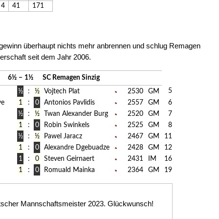
4
41
171
lgewinn überhaupt nichts mehr anbrennen und schlug Remagen
erschaft seit dem Jahr 2006.
6½
−
1½
SC Remagen Sinzig
5
½
:
½
Vojtech Plat
2530
GM
ve
1
:
0
Antonios Pavlidis
2557
GM
6
½
:
½
Twan Alexander Burg
2520
GM
7
1
:
0
Robin Swinkels
2525
GM
8
½
:
½
Pawel Jaracz
2467
GM
11
1
:
0
Alexandre Dgebuadze
2428
GM
12
1
:
0
Steven Geirnaert
2431
IM
16
1
:
0
Romuald Mainka
2364
GM
19
scher Mannschaftsmeister 2023. Glückwunsch!